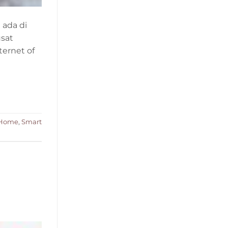
 ada di
usat
ternet of
 Home
,
Smart