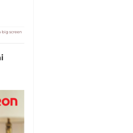
a big screen
i