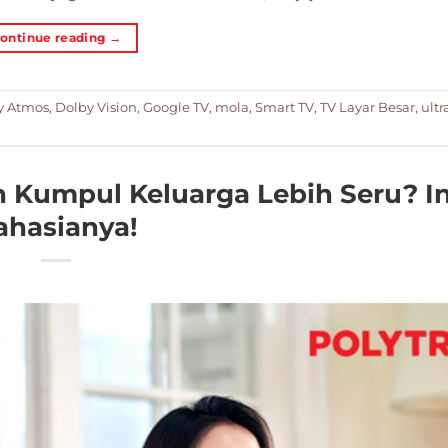
ontinue reading
→
y Atmos
,
Dolby Vision
,
Google TV
,
mola
,
Smart TV
,
TV Layar Besar
,
ultr
 Kumpul Keluarga Lebih Seru? In
ahasianya!