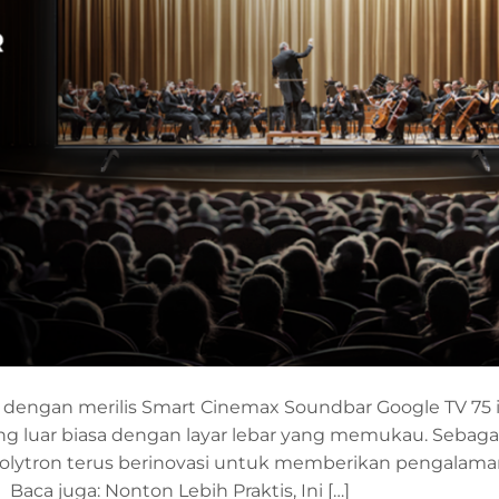
dengan merilis Smart Cinemax Soundbar Google TV 75 
uar biasa dengan layar lebar yang memukau. Sebagai
 Polytron terus berinovasi untuk memberikan pengalam
ca juga: Nonton Lebih Praktis, Ini […]