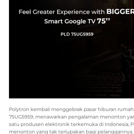
Polytron kembali menggebrak pasar hiburan rumah 
75UG5959, menawarkan pengalaman menonton yang l
satu produsen elektronik terkemuka di Indonesia,
menonton yang tak terlupakan bagi pelanggannya. Ba