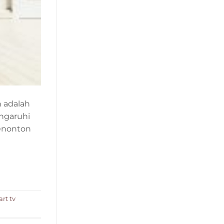
n adalah
ngaruhi
enonton
rt tv