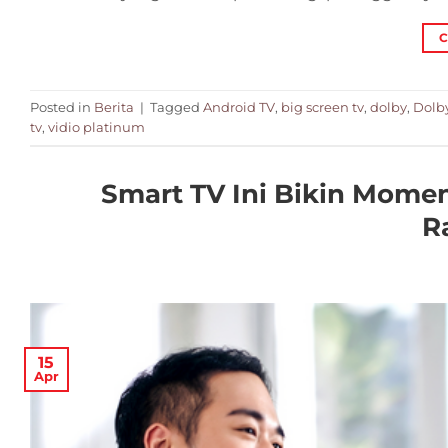
C
Posted in
Berita
|
Tagged
Android TV
,
big screen tv
,
dolby
,
Dolb
tv
,
vidio platinum
Smart TV Ini Bikin Momen
R
15
Apr