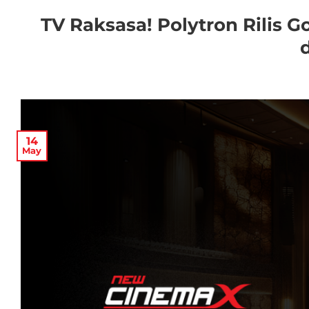
TV Raksasa! Polytron Rilis G
14
May