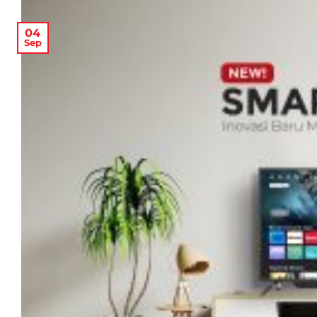
04
Sep