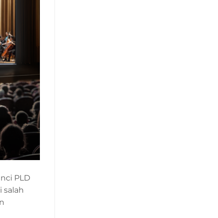
inci PLD
 salah
an