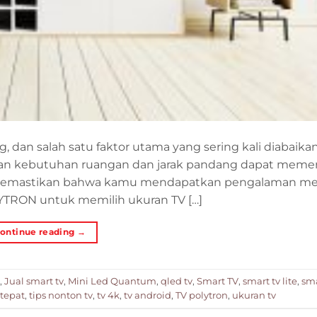
, dan salah satu faktor utama yang sering kali diabaika
dengan kebutuhan ruangan dan jarak pandang dapat meme
memastikan bahwa kamu mendapatkan pengalaman m
OLYTRON untuk memilih ukuran TV […]
ontinue reading
→
,
Jual smart tv
,
Mini Led Quantum
,
qled tv
,
Smart TV
,
smart tv lite
,
sma
tepat
,
tips nonton tv
,
tv 4k
,
tv android
,
TV polytron
,
ukuran tv