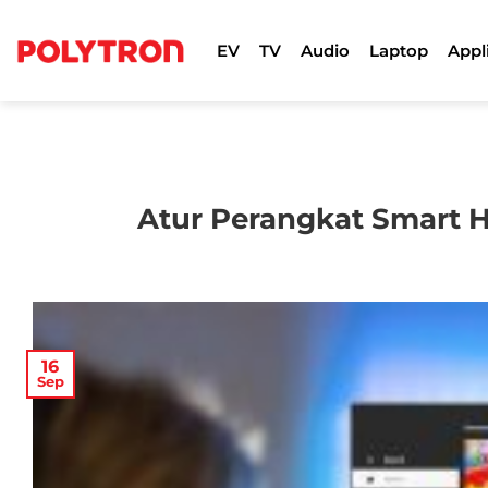
Skip
to
EV
TV
Audio
Laptop
Appl
content
Atur Perangkat Smart H
16
Sep