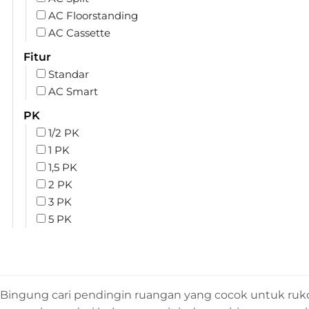
AC Floorstanding
AC Cassette
Fitur
Standar
AC Smart
PK
1/2 PK
1 PK
1,5 PK
2 PK
3 PK
5 PK
Bingung cari pendingin ruangan yang cocok untuk ruk