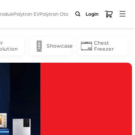
☰
Produk
Polytron EV
Polytron Oto
Login
ir
Chest
Showcase
olution
Freezer