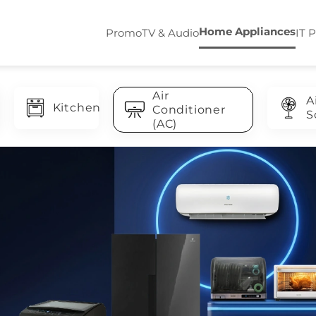
Home Appliances
Promo
TV & Audio
IT 
Air
A
Kitchen
Conditioner
S
(AC)