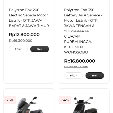
Polytron Fox-200
Polytron Fox-350 -
Electric Sepeda Motor
Battery As A Service -
Listrik - OTR JAWA
Motor Listrik - OTR
BARAT & JAWA TIMUR
JAWA TENGAH &
YOGYAKARTA,
Rp
12.800.000
CILACAP,
Rp
19.300.000
PURBALINGGA,
KEBUMEN,
Fitur
Beli
WONOSOBO
Rp
16.800.000
Rp
22.800.000
Fitur
Beli
-26%
-34%