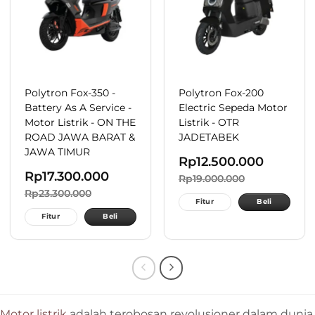
Polytron Fox-350 -
Polytron Fox-200
Battery As A Service -
Electric Sepeda Motor
Motor Listrik - ON THE
Listrik - OTR
ROAD JAWA BARAT &
JADETABEK
JAWA TIMUR
Rp
12.500.000
Rp
17.300.000
Rp
19.000.000
Rp
23.300.000
Fitur
Beli
Fitur
Beli
Motor listrik
adalah terobosan revolusioner dalam dunia