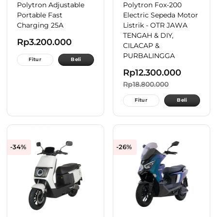
Polytron Adjustable
Polytron Fox-200
Portable Fast
Electric Sepeda Motor
Charging 25A
Listrik - OTR JAWA
TENGAH & DIY,
Rp
3.200.000
CILACAP &
PURBALINGGA
Fitur
Beli
Rp
12.300.000
Rp
18.800.000
Fitur
Beli
-34%
-26%