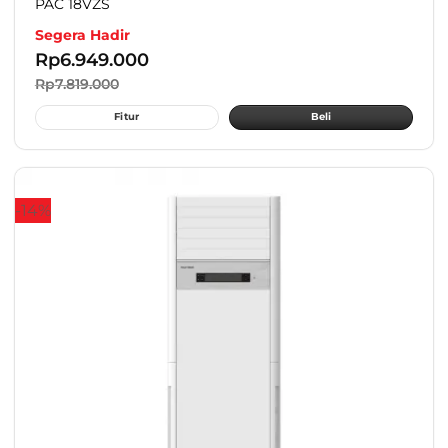
PAC 18VZS
Segera Hadir
Rp
6.949.000
Rp
7.819.000
Fitur
Beli
-14%