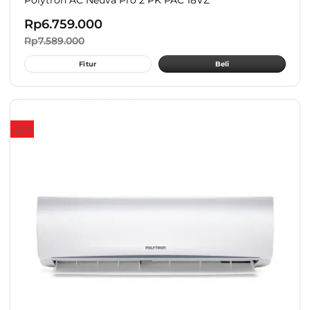
Polytron AC Neuva Pro 2 PK PAC 18VZ
Rp
6.759.000
Rp
7.589.000
Fitur
Beli
-13%