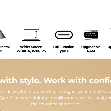
ith style. Work with conf
if dan stylish, laptop ini hadir dengan cover metal ber
 Type-C, siap mendukung mobilitasmu dari kelas pagi, m
malam tanpa hambatan.