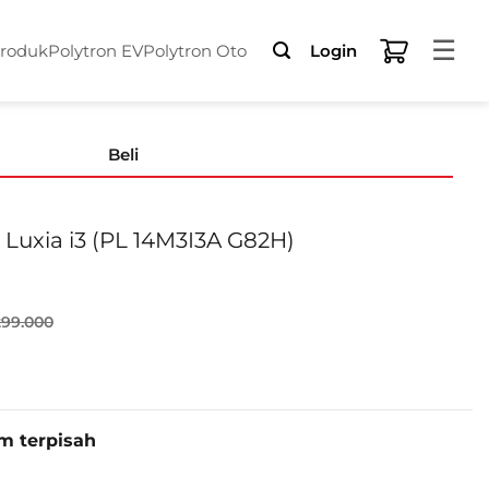
☰
Produk
Polytron EV
Polytron Oto
Login
Beli
uxia i3 (PL 14M3I3A G82H)
299.000
i3 (PL 14M3I3A G82H) quantity
im terpisah