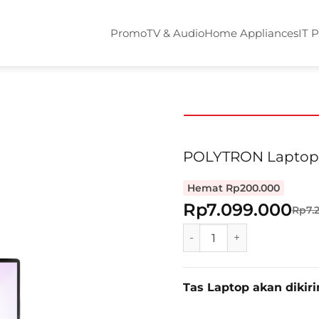
Promo
TV & Audio
Home Appliances
IT 
POLYTRON Laptop L
Hemat Rp200.000
Rp7.099.000
Rp7.
POLYTRON Laptop Luxia 
Tas Laptop akan dikir