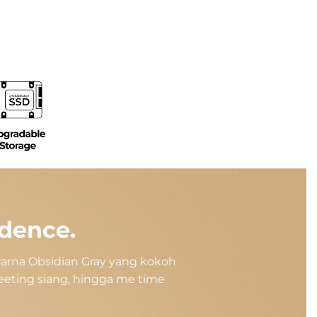
idence.
warna Obsidian Gray yang kokoh
eeting siang, hingga me time