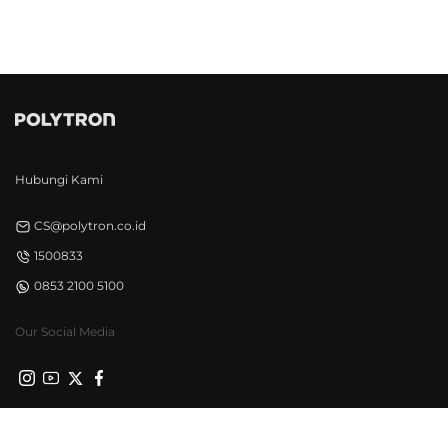
Hubungi Kami
CS@polytron.co.id
1500833
0853 2100 5100
Our Social Media
Privacy Policy
Syarat & Ketentuan