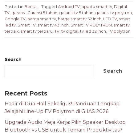
Posted in
Berita
|
Tagged
Android TV
,
apa itu smart tv
,
Digital
TV
,
garansi
,
Garansi 5 tahun
,
garansi tv 5 tahun
,
garansi tv polytron
,
Google TV
,
harga smart tv
,
harga smart tv 32 inch
,
LED TV
,
smart
led tv
,
Smart TV
,
smart tv 43 inch
,
Smart TV POLYTRON
,
smart tv
terbaik
,
smart tv terbaru
,
TV
,
tv digital
,
tv led 32 inch
,
TV polytron
Search
Search
Recent Posts
Hadir di Dua Hall Sekaligus! Panduan Lengkap
Jelajahi Line-Up EV Polytron di GIIAS 2026
Upgrade Audio Meja Kerja: Pilih Speaker Desktop
Bluetooth vs USB untuk Temani Produktivitas?