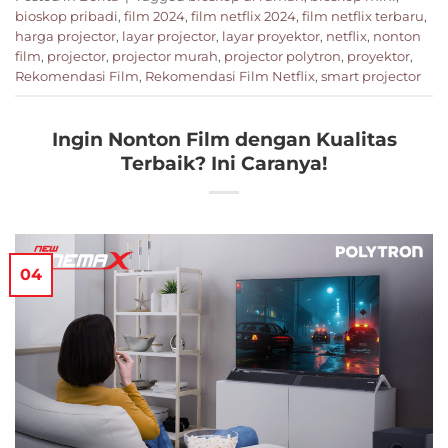
bioskop pribadi
,
film 2024
,
film netflix 2024
,
film netflix terbaru
,
harga projector
,
layar projector
,
layar proyektor
,
netflix
,
nonton
film
,
projector
,
projector murah
,
projector polytron
,
proyektor
,
Rekomendasi Film
,
Rekomendasi Film Netflix
,
smart projector
Ingin Nonton Film dengan Kualitas
Terbaik? Ini Caranya!
04