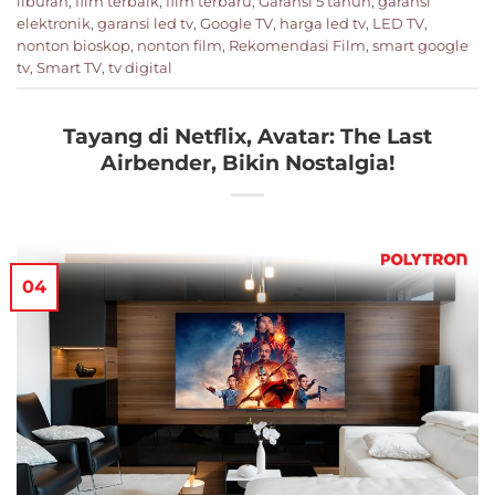
liburan
,
film terbaik
,
film terbaru
,
Garansi 5 tahun
,
garansi
elektronik
,
garansi led tv
,
Google TV
,
harga led tv
,
LED TV
,
nonton bioskop
,
nonton film
,
Rekomendasi Film
,
smart google
tv
,
Smart TV
,
tv digital
Tayang di Netflix, Avatar: The Last
Airbender, Bikin Nostalgia!
04