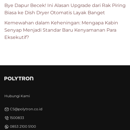
Bye Dapur Becek! Ini Alasan Upgrade dari Rak Piring
Biasa ke Dish Dryer Otomatis Layak Banget
Kemewahan dalam Keheningan: Mengapa Kabin
Senyap Menjadi Standar Baru Kenyamanan Para
Eksekutif?
Hubungi Kami
CS@polytron.co.id
1500833
0853 2100 5100