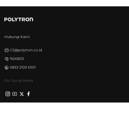
Hubungi Kami
CS@polytron.co.id
1500833
0853 2100 5100
Our Social Media
Privacy Policy
Syarat & Ketentuan
©Polytron 2026. All Rights Reserved.