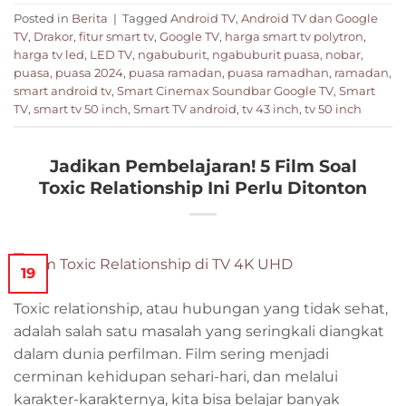
Posted in
Berita
|
Tagged
Android TV
,
Android TV dan Google
TV
,
Drakor
,
fitur smart tv
,
Google TV
,
harga smart tv polytron
,
harga tv led
,
LED TV
,
ngabuburit
,
ngabuburit puasa
,
nobar
,
puasa
,
puasa 2024
,
puasa ramadan
,
puasa ramadhan
,
ramadan
,
smart android tv
,
Smart Cinemax Soundbar Google TV
,
Smart
TV
,
smart tv 50 inch
,
Smart TV android
,
tv 43 inch
,
tv 50 inch
Jadikan Pembelajaran! 5 Film Soal
Toxic Relationship Ini Perlu Ditonton
19
Toxic relationship, atau hubungan yang tidak sehat,
adalah salah satu masalah yang seringkali diangkat
dalam dunia perfilman. Film sering menjadi
cerminan kehidupan sehari-hari, dan melalui
karakter-karakternya, kita bisa belajar banyak