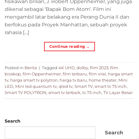
fisikawan brilian, J. Robert Oppenheimer, yang juga
dikenal sebagai ‘Bapak Bom Atom’. Film ini
mengambil latar belakang era Perang Dunia II dan
berfokus pada Proyek Manhattan, sebuah proyek
rahasia […]
Continue reading
→
Posted in
Berita
|
Tagged
4K UHD
,
dolby
,
film 2023
,
film
bioskop
,
film Oppenheimer
,
film terbaru
,
film viral
,
harga smart
tv
,
harga smart tv polytron
,
harga tv baru
,
home theater
,
Mini
LED
,
Mini led quantum tv
,
qled tv
,
Smart TV
,
smart tv 75 inch
,
Smart TV POLYTRON
,
smart tv terbaik
,
tv 75 inch
,
TV Layar Besar
Search
Search