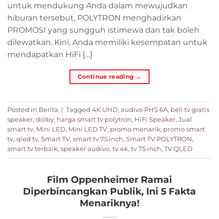
untuk mendukung Anda dalam mewujudkan
hiburan tersebut, POLYTRON menghadirkan
PROMOSI yang sungguh istimewa dan tak boleh
dilewatkan. Kini, Anda memiliki kesempatan untuk
mendapatkan HiFi […]
Continue reading
→
Posted in
Berita
|
Tagged
4K UHD
,
audivo PHS 6A
,
beli tv gratis
speaker
,
dolby
,
harga smart tv polytron
,
HiFi Speaker
,
Jual
smart tv
,
Mini LED
,
Mini LED TV
,
promo menarik
,
promo smart
tv
,
qled tv
,
Smart TV
,
smart tv 75 inch
,
Smart TV POLYTRON
,
smart tv terbaik
,
speaker audivo
,
tv 4k
,
tv 75 inch
,
TV QLED
Film Oppenheimer Ramai
Diperbincangkan Publik, Ini 5 Fakta
Menariknya!