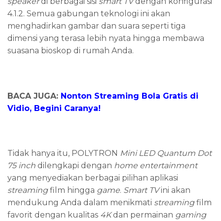
speaker
di berbagai sisi
smart
TV
dengan konfigurasi
4.1.2. Semua gabungan teknologi ini akan
menghadirkan gambar dan suara seperti tiga
dimensi yang terasa lebih nyata hingga membawa
suasana bioskop di rumah Anda.
BACA JUGA:
Nonton Streaming Bola Gratis di
Vidio, Begini Caranya!
Tidak hanya itu, POLYTRON
Mini LED Quantum Dot
75 inch
dilengkapi dengan
home entertainment
yang menyediakan berbagai pilihan aplikasi
streaming
film hingga
game
.
Smart TV
ini akan
mendukung Anda dalam menikmati
streaming
film
favorit dengan kualitas
4K
dan permainan
gaming