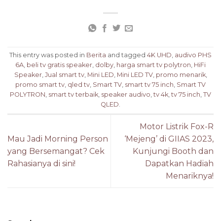
This entry was posted in
Berita
and tagged
4K UHD
,
audivo PHS
6A
,
beli tv gratis speaker
,
dolby
,
harga smart tv polytron
,
HiFi
Speaker
,
Jual smart tv
,
Mini LED
,
Mini LED TV
,
promo menarik
,
promo smart tv
,
qled tv
,
Smart TV
,
smart tv 75 inch
,
Smart TV
POLYTRON
,
smart tv terbaik
,
speaker audivo
,
tv 4k
,
tv 75 inch
,
TV
QLED
.
Motor Listrik Fox-R
Mau Jadi Morning Person
‘Mejeng’ di GIIAS 2023,
yang Bersemangat? Cek
Kunjungi Booth dan
Rahasianya di sini!
Dapatkan Hadiah
Menariknya!