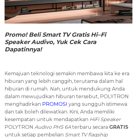
Promo!
Beli Smart TV
Gratis
Hi
–
Fi
Speaker
Audivo
,
Yuk Cek Cara
Dapatinnya!
Kemajuan teknologi semakin membawa kita ke era
hiburan yang lebih canggih, terutama dalam hal
hiburan di rumah.
Nah
, untuk mendukung Anda
dalam mewujudkan hiburan tersebut, POLYTRON
menghadirkan
PROMOSI
yang sungguh istimewa
dan tak boleh dilewatkan. Kini, Anda memiliki
kesempatan untuk mendapatkan
HiFi Speaker
POLYTRON
Audivo PHS 6A
terbaru secara
GRATIS
untuk setiap pembelian
Smart
TV
flagship