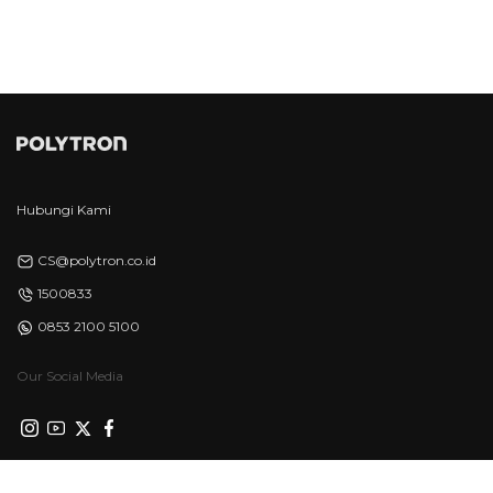
Hubungi Kami
CS@polytron.co.id
1500833
0853 2100 5100
Our Social Media