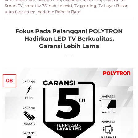
Smart TV
,
smart tv 75 inch
,
televisi
,
TV gaming
,
TV Layar Besar
,
ultra big screen
,
Variable Refresh Rate
Fokus Pada Pelanggan! POLYTRON
Hadirkan LED TV Berkualitas,
Garansi Lebih Lama
08