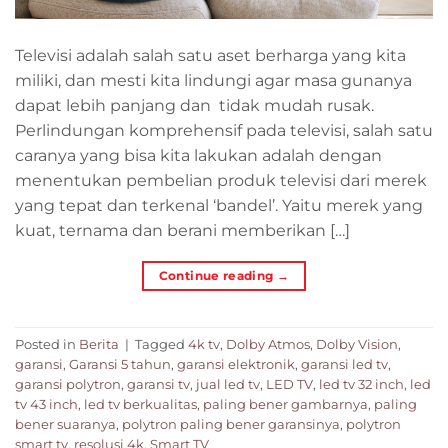
Televisi adalah salah satu aset berharga yang kita
miliki, dan mesti kita lindungi agar masa gunanya
dapat lebih panjang dan tidak mudah rusak.
Perlindungan komprehensif pada televisi, salah satu
caranya yang bisa kita lakukan adalah dengan
menentukan pembelian produk televisi dari merek
yang tepat dan terkenal ‘bandel’. Yaitu merek yang
kuat, ternama dan berani memberikan […]
Continue reading
→
Posted in
Berita
|
Tagged
4k tv
,
Dolby Atmos
,
Dolby Vision
,
garansi
,
Garansi 5 tahun
,
garansi elektronik
,
garansi led tv
,
garansi polytron
,
garansi tv
,
jual led tv
,
LED TV
,
led tv 32 inch
,
led
tv 43 inch
,
led tv berkualitas
,
paling bener gambarnya
,
paling
bener suaranya
,
polytron paling bener garansinya
,
polytron
smart tv
,
resolusi 4k
,
Smart TV