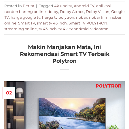
Posted in
Berita
|
Tagged
4k uhd tv
,
Android TV
,
aplikasi
nonton bareng online
,
dolby
,
Dolby Atmos
,
Dolby Vision
,
Google
TV
,
harga google tv
,
harga tv polytron
,
nobar
,
nobar film
,
nobar
online
,
Smart TV
,
smart tv 43 inch
,
Smart TV POLYTRON
,
streaming online
,
tv 43 inch
,
tv 4k
,
tv android
,
videotron
Makin Manjakan Mata, Ini
Rekomendasi Smart TV Terbaik
Polytron
02