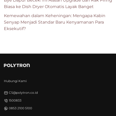
Bye Dapur Becek! Ini Alasan Upgrade dari Rak Piring
Biasa ke Dish Dryer Otomatis Layak Banget
Kemewahan dalam Keheningan: Mengapa Kabin
Senyap Menjadi Standar Baru Kenyamanan Para
Eksekutif?
Hubungi Kami
CS@polytron.co.id
1500833
0853 2100 5100