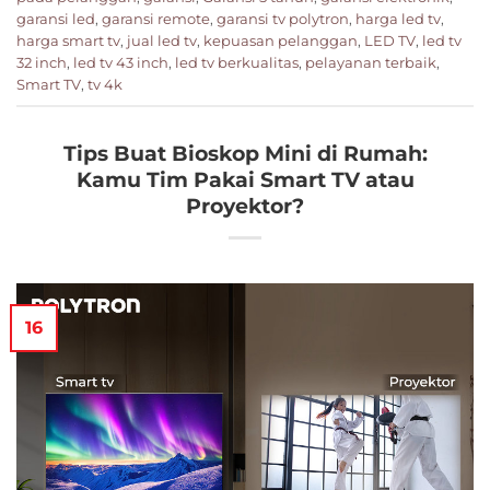
garansi led
,
garansi remote
,
garansi tv polytron
,
harga led tv
,
harga smart tv
,
jual led tv
,
kepuasan pelanggan
,
LED TV
,
led tv
32 inch
,
led tv 43 inch
,
led tv berkualitas
,
pelayanan terbaik
,
Smart TV
,
tv 4k
Tips Buat Bioskop Mini di Rumah:
Kamu Tim Pakai Smart TV atau
Proyektor?
16