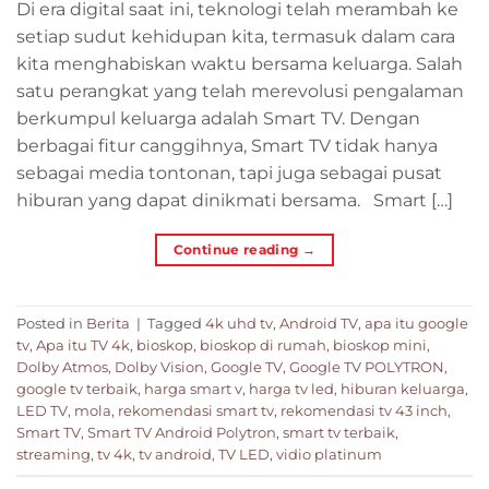
Di era digital saat ini, teknologi telah merambah ke
setiap sudut kehidupan kita, termasuk dalam cara
kita menghabiskan waktu bersama keluarga. Salah
satu perangkat yang telah merevolusi pengalaman
berkumpul keluarga adalah Smart TV. Dengan
berbagai fitur canggihnya, Smart TV tidak hanya
sebagai media tontonan, tapi juga sebagai pusat
hiburan yang dapat dinikmati bersama. Smart […]
Continue reading
→
Posted in
Berita
|
Tagged
4k uhd tv
,
Android TV
,
apa itu google
tv
,
Apa itu TV 4k
,
bioskop
,
bioskop di rumah
,
bioskop mini
,
Dolby Atmos
,
Dolby Vision
,
Google TV
,
Google TV POLYTRON
,
google tv terbaik
,
harga smart v
,
harga tv led
,
hiburan keluarga
,
LED TV
,
mola
,
rekomendasi smart tv
,
rekomendasi tv 43 inch
,
Smart TV
,
Smart TV Android Polytron
,
smart tv terbaik
,
streaming
,
tv 4k
,
tv android
,
TV LED
,
vidio platinum