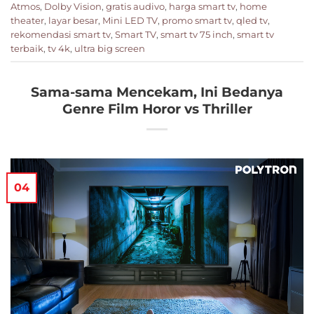
Atmos
,
Dolby Vision
,
gratis audivo
,
harga smart tv
,
home
theater
,
layar besar
,
Mini LED TV
,
promo smart tv
,
qled tv
,
rekomendasi smart tv
,
Smart TV
,
smart tv 75 inch
,
smart tv
terbaik
,
tv 4k
,
ultra big screen
Sama-sama Mencekam, Ini Bedanya
Genre Film Horor vs Thriller
04