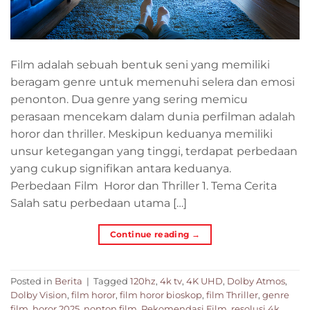
Film adalah sebuah bentuk seni yang memiliki
beragam genre untuk memenuhi selera dan emosi
penonton. Dua genre yang sering memicu
perasaan mencekam dalam dunia perfilman adalah
horor dan thriller. Meskipun keduanya memiliki
unsur ketegangan yang tinggi, terdapat perbedaan
yang cukup signifikan antara keduanya.
Perbedaan Film Horor dan Thriller 1. Tema Cerita
Salah satu perbedaan utama […]
Continue reading
→
Posted in
Berita
|
Tagged
120hz
,
4k tv
,
4K UHD
,
Dolby Atmos
,
Dolby Vision
,
film horor
,
film horor bioskop
,
film Thriller
,
genre
film
,
horor 2025
,
nonton film
,
Rekomendasi Film
,
resolusi 4k
,