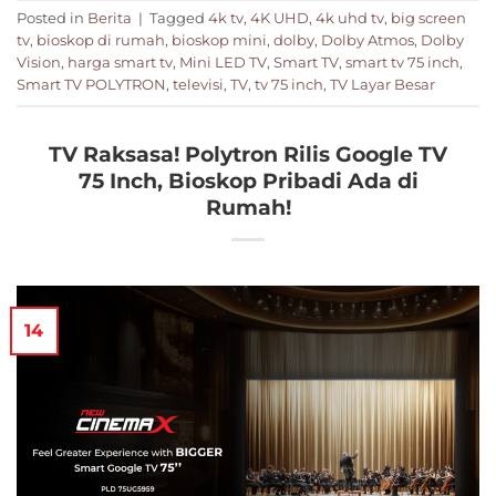
Posted in
Berita
|
Tagged
4k tv
,
4K UHD
,
4k uhd tv
,
big screen
tv
,
bioskop di rumah
,
bioskop mini
,
dolby
,
Dolby Atmos
,
Dolby
Vision
,
harga smart tv
,
Mini LED TV
,
Smart TV
,
smart tv 75 inch
,
Smart TV POLYTRON
,
televisi
,
TV
,
tv 75 inch
,
TV Layar Besar
TV Raksasa! Polytron Rilis Google TV
75 Inch, Bioskop Pribadi Ada di
Rumah!
14