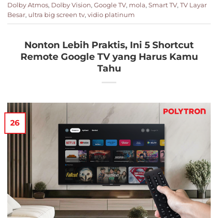
Dolby Atmos
,
Dolby Vision
,
Google TV
,
mola
,
Smart TV
,
TV Layar
Besar
,
ultra big screen tv
,
vidio platinum
Nonton Lebih Praktis, Ini 5 Shortcut
Remote Google TV yang Harus Kamu
Tahu
26