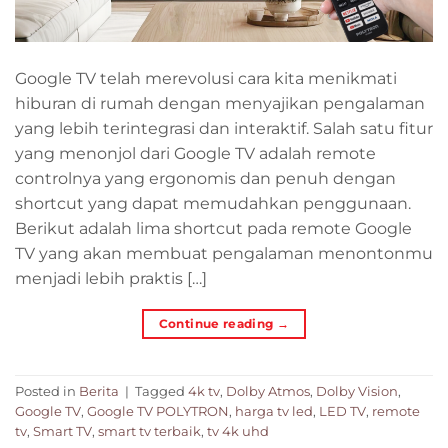
Google TV telah merevolusi cara kita menikmati
hiburan di rumah dengan menyajikan pengalaman
yang lebih terintegrasi dan interaktif. Salah satu fitur
yang menonjol dari Google TV adalah remote
controlnya yang ergonomis dan penuh dengan
shortcut yang dapat memudahkan penggunaan.
Berikut adalah lima shortcut pada remote Google
TV yang akan membuat pengalaman menontonmu
menjadi lebih praktis […]
Continue reading
→
Posted in
Berita
|
Tagged
4k tv
,
Dolby Atmos
,
Dolby Vision
,
Google TV
,
Google TV POLYTRON
,
harga tv led
,
LED TV
,
remote
tv
,
Smart TV
,
smart tv terbaik
,
tv 4k uhd