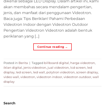
dikenal sebagai LED Display. Dalam artikel ini, kami
akan membahas secara mendalam pengertian,
jenis, dan manfaat dari penggunaan Videotron.
Baca juga: Tips Beriklan! Pahami Perbedaan
Videotron Indoor dengan Videotron Outdoor
Pengertian Videotron Videotron adalah bentuk
periklanan yang […]
Continue reading
→
Posted in
Berita
|
Tagged
billboard digital
,
harga videotron
,
iklan digital
,
jenis videotron
,
jual videotron
,
lcd screen
,
led
display
,
led screen
,
led wall
,
polytron videotron
,
screen display
,
video wall
,
videotron
,
videotron indoor
,
videotron outdoor
,
wall
display
Search