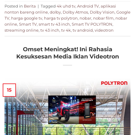
Posted in
Berita
|
Tagged
4k uhd tv
,
Android TV
,
aplikasi
nonton bareng online
,
dolby
,
Dolby Atmos
,
Dolby Vision
,
Google
TV
,
harga google tv
,
harga tv polytron
,
nobar
,
nobar film
,
nobar
online
,
Smart TV
,
smart tv 43 inch
,
Smart TV POLYTRON
,
streaming online
,
tv 43 inch
,
tv 4k
,
tv android
,
videotron
Omset Meningkat! Ini Rahasia
Kesuksesan Media Iklan Videotron
15