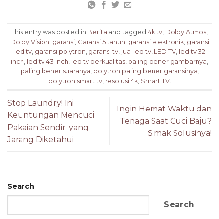
This entry was posted in
Berita
and tagged
4k tv
,
Dolby Atmos
,
Dolby Vision
,
garansi
,
Garansi 5 tahun
,
garansi elektronik
,
garansi
led tv
,
garansi polytron
,
garansi tv
,
jual led tv
,
LED TV
,
led tv 32
inch
,
led tv 43 inch
,
led tv berkualitas
,
paling bener gambarnya
,
paling bener suaranya
,
polytron paling bener garansinya
,
polytron smart tv
,
resolusi 4k
,
Smart TV
.
Stop Laundry! Ini
Ingin Hemat Waktu dan
Keuntungan Mencuci
Tenaga Saat Cuci Baju?
Pakaian Sendiri yang
Simak Solusinya!
Jarang Diketahui
Search
Search