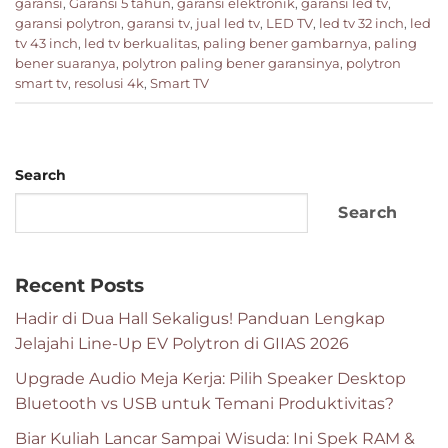
garansi
,
Garansi 5 tahun
,
garansi elektronik
,
garansi led tv
,
garansi polytron
,
garansi tv
,
jual led tv
,
LED TV
,
led tv 32 inch
,
led
tv 43 inch
,
led tv berkualitas
,
paling bener gambarnya
,
paling
bener suaranya
,
polytron paling bener garansinya
,
polytron
smart tv
,
resolusi 4k
,
Smart TV
Search
Search
Recent Posts
Hadir di Dua Hall Sekaligus! Panduan Lengkap
Jelajahi Line-Up EV Polytron di GIIAS 2026
Upgrade Audio Meja Kerja: Pilih Speaker Desktop
Bluetooth vs USB untuk Temani Produktivitas?
Biar Kuliah Lancar Sampai Wisuda: Ini Spek RAM &