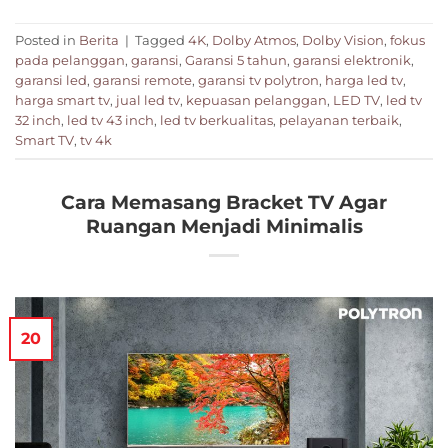
Posted in
Berita
|
Tagged
4K
,
Dolby Atmos
,
Dolby Vision
,
fokus
pada pelanggan
,
garansi
,
Garansi 5 tahun
,
garansi elektronik
,
garansi led
,
garansi remote
,
garansi tv polytron
,
harga led tv
,
harga smart tv
,
jual led tv
,
kepuasan pelanggan
,
LED TV
,
led tv
32 inch
,
led tv 43 inch
,
led tv berkualitas
,
pelayanan terbaik
,
Smart TV
,
tv 4k
Cara Memasang Bracket TV Agar
Ruangan Menjadi Minimalis
20