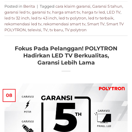
Posted in
Berita
|
Tagged
cara klaim garansi
,
Garansi 5 tahun
,
garansi led tv
,
garansi tv
,
harga smart tv
,
harga tv led
,
LED TV
,
led tv 32 inch
,
led tv 43 inch
,
led tv polytron
,
led tv terbaik
,
rekomendasi led tv
,
rekomendasi smart tv
,
Smart TV
,
Smart TV
POLYTRON
,
televisi
,
TV
,
tv baru
,
TV polytron
Fokus Pada Pelanggan! POLYTRON
Hadirkan LED TV Berkualitas,
Garansi Lebih Lama
08