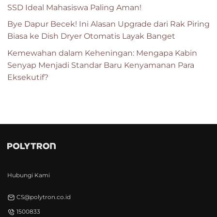
SSD Ideal Mahasiswa Paling Aman!
Bye Dapur Becek! Ini Alasan Upgrade dari Rak Piring
Biasa ke Dish Dryer Otomatis Layak Banget
Kemewahan dalam Keheningan: Mengapa Kabin
Senyap Menjadi Standar Baru Kenyamanan Para
Eksekutif?
Hubungi Kami
CS@polytron.co.id
1500833