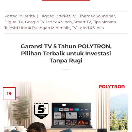
Posted in
Berita
|
Tagged
Bracket TV
,
Cinemax Soundbar
,
Digital TV
,
Google TV
,
led tv 43 inch
,
Smart TV
,
Tips Menata
Televisi Untuk Ruangan Minimalis
,
TV
,
tv led 43 inch
Garansi TV 5 Tahun POLYTRON,
Pilihan Terbaik untuk Investasi
Tanpa Rugi
19