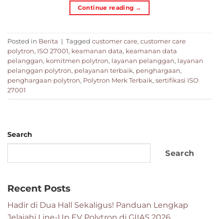
Continue reading
→
Posted in
Berita
|
Tagged
customer care
,
customer care
polytron
,
ISO 27001
,
keamanan data
,
keamanan data
pelanggan
,
komitmen polytron
,
layanan pelanggan
,
layanan
pelanggan polytron
,
pelayanan terbaik
,
penghargaan
,
penghargaan polytron
,
Polytron Merk Terbaik
,
sertifikasi ISO
27001
Search
Search
Recent Posts
Hadir di Dua Hall Sekaligus! Panduan Lengkap
Jelajahi Line-Up EV Polytron di GIIAS 2026