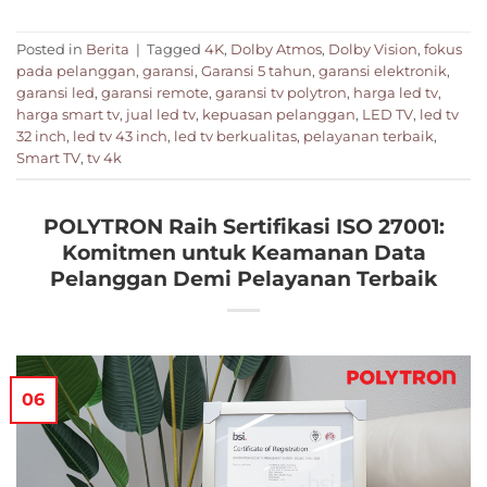
Posted in
Berita
|
Tagged
4K
,
Dolby Atmos
,
Dolby Vision
,
fokus
pada pelanggan
,
garansi
,
Garansi 5 tahun
,
garansi elektronik
,
garansi led
,
garansi remote
,
garansi tv polytron
,
harga led tv
,
harga smart tv
,
jual led tv
,
kepuasan pelanggan
,
LED TV
,
led tv
32 inch
,
led tv 43 inch
,
led tv berkualitas
,
pelayanan terbaik
,
Smart TV
,
tv 4k
POLYTRON Raih Sertifikasi ISO 27001:
Komitmen untuk Keamanan Data
Pelanggan Demi Pelayanan Terbaik
06