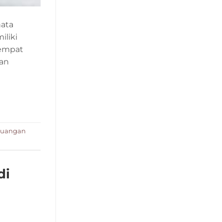
nata
iliki
tempat
ran
 Ruangan
di