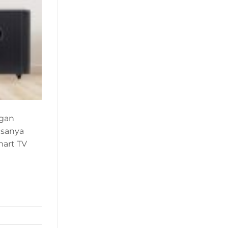
ngan
asanya
art TV