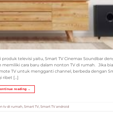
i produk televisi yaitu, Smart TV Cinemax Soundbar de
 memiliki cara baru dalam nonton TV di rumah. Jika bi
emote TV untuk mengganti channel, berbeda dengan Sm
 ribet […]
ontinue reading
→
n tv di rumah
,
Smart TV
,
Smart TV android