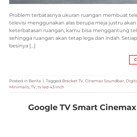
Problem terbatasnya ukuran ruangan membuat tele
televisi menggunakan alas berupa meja justru ak
keterbatasan ruangan, kamu bisa menggantung te
sehingga ruangan akan tetap lega dan indah. Setia
besinya […]
C
Posted in
Berita
|
Tagged
Bracket TV
,
Cinemax Soundbar
,
Digit
Minimalis
,
TV
,
tv led 43 inch
Google TV Smart Cinemax 