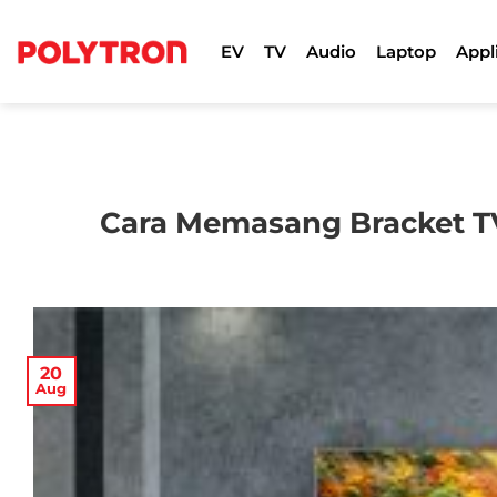
Skip
to
EV
TV
Audio
Laptop
Appl
content
Cara Memasang Bracket T
20
Aug