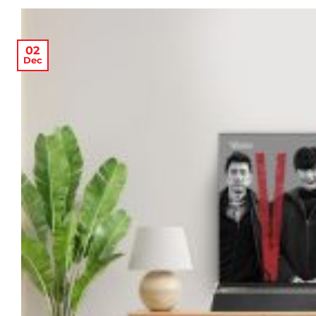
02
Dec