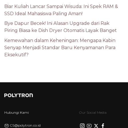
Biar Kuliah Lancar Sampai Wisuda: Ini Spek RAM &
SSD Ideal Mahasiswa Paling Aman!
Bye Dapur Becek! Ini Alasan Upgrade dari Rak
Piring Biasa ke Dish Dryer Otomatis Layak Banget
Kemewahan dalam Keheningan: Mengapa Kabin
Senyap Menjadi Standar Baru Kenyamanan Para
Eksekutif?
Hubungi Kami
Our Social Media
CS@polytron.co.id