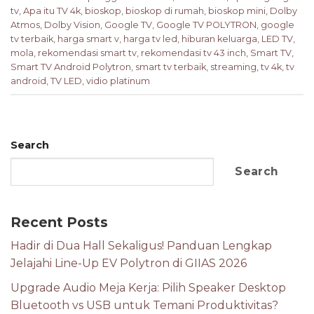
tv
,
Apa itu TV 4k
,
bioskop
,
bioskop di rumah
,
bioskop mini
,
Dolby
Atmos
,
Dolby Vision
,
Google TV
,
Google TV POLYTRON
,
google
tv terbaik
,
harga smart v
,
harga tv led
,
hiburan keluarga
,
LED TV
,
mola
,
rekomendasi smart tv
,
rekomendasi tv 43 inch
,
Smart TV
,
Smart TV Android Polytron
,
smart tv terbaik
,
streaming
,
tv 4k
,
tv
android
,
TV LED
,
vidio platinum
Search
Search
Recent Posts
Hadir di Dua Hall Sekaligus! Panduan Lengkap
Jelajahi Line-Up EV Polytron di GIIAS 2026
Upgrade Audio Meja Kerja: Pilih Speaker Desktop
Bluetooth vs USB untuk Temani Produktivitas?