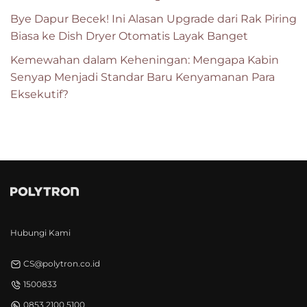
Bye Dapur Becek! Ini Alasan Upgrade dari Rak Piring
Biasa ke Dish Dryer Otomatis Layak Banget
Kemewahan dalam Keheningan: Mengapa Kabin
Senyap Menjadi Standar Baru Kenyamanan Para
Eksekutif?
Hubungi Kami
CS@polytron.co.id
1500833
0853 2100 5100