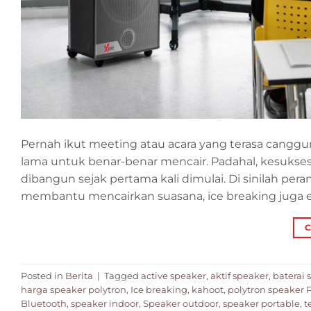
Pernah ikut meeting atau acara yang terasa canggu
lama untuk benar-benar mencair. Padahal, kesukses
dibangun sejak pertama kali dimulai. Di sinilah per
membantu mencairkan suasana, ice breaking juga ef
C
Posted in
Berita
|
Tagged
active speaker
,
aktif speaker
,
baterai
harga speaker polytron
,
Ice breaking
,
kahoot
,
polytron speaker
Bluetooth
,
speaker indoor
,
Speaker outdoor
,
speaker portable
,
t