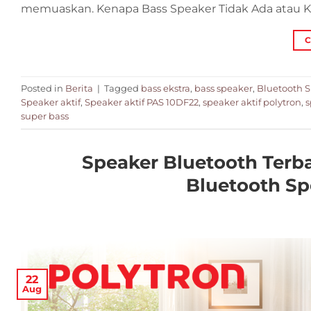
memuaskan. Kenapa Bass Speaker Tidak Ada atau K
C
Posted in
Berita
|
Tagged
bass ekstra
,
bass speaker
,
Bluetooth 
Speaker aktif
,
Speaker aktif PAS 10DF22
,
speaker aktif polytron
,
s
super bass
Speaker Bluetooth Terba
Bluetooth Sp
22
Aug