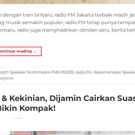
engan tren terbaru, radio FM Jakarta terbaik masih jad
ing musik semakin populer, radio FM tetap punya tempat 
rbaru, radio juga menghadirkan obrolan seru, berita terk
ontinue reading
→
ooth Speaker Multimedia PMA 9522/B
,
radio fm
,
Rekomendasi Speak
olytron
 & Kekinian, Dijamin Cairkan Sua
Bikin Kompak!