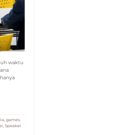
utuh waktu
sana
 hanya
ia
,
games
,
er
,
Speaker