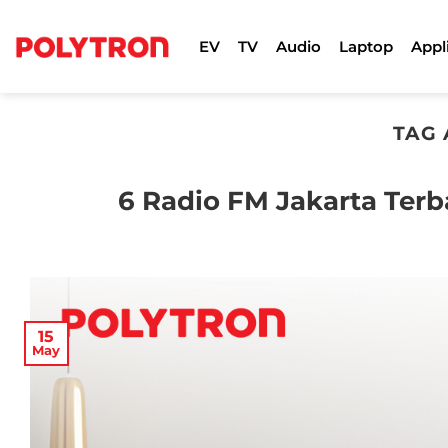
Skip
to
EV
TV
Audio
Laptop
Appl
content
TAG 
6 Radio FM Jakarta Terb
15
May