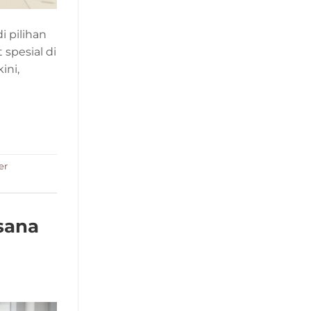
i pilihan
spesial di
ini,
er
sana