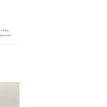
,
PMA
,
speaker