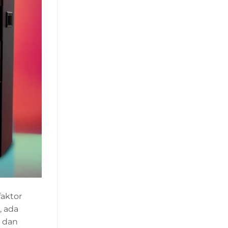
faktor
, ada
, dan