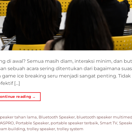
ng di awal? Semua masih diam, interaksi minim, dan b
an sebuah acara sering ditentukan dari bagaimana sua
an game ice breaking seru menjadi sangat penting. Tidak
ektif […]
ontinue reading
→
 speaker tahan lama
,
Bluetooth Speaker
,
bluetooth speaker multimed
 PASPRO
,
Portable Speaker
,
portable speaker terbaik
,
Smart TV
,
Speak
eam building
,
trolley speaker
,
trolley system