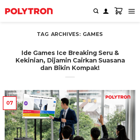
Skip
to
content
TAG ARCHIVES:
GAMES
Ide Games Ice Breaking Seru &
Kekinian, Dijamin Cairkan Suasana
dan Bikin Kompak!
07