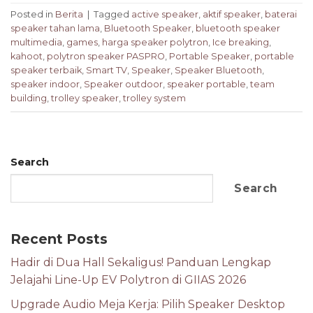
Posted in
Berita
|
Tagged
active speaker
,
aktif speaker
,
baterai
speaker tahan lama
,
Bluetooth Speaker
,
bluetooth speaker
multimedia
,
games
,
harga speaker polytron
,
Ice breaking
,
kahoot
,
polytron speaker PASPRO
,
Portable Speaker
,
portable
speaker terbaik
,
Smart TV
,
Speaker
,
Speaker Bluetooth
,
speaker indoor
,
Speaker outdoor
,
speaker portable
,
team
building
,
trolley speaker
,
trolley system
Search
Search
Recent Posts
Hadir di Dua Hall Sekaligus! Panduan Lengkap
Jelajahi Line-Up EV Polytron di GIIAS 2026
Upgrade Audio Meja Kerja: Pilih Speaker Desktop