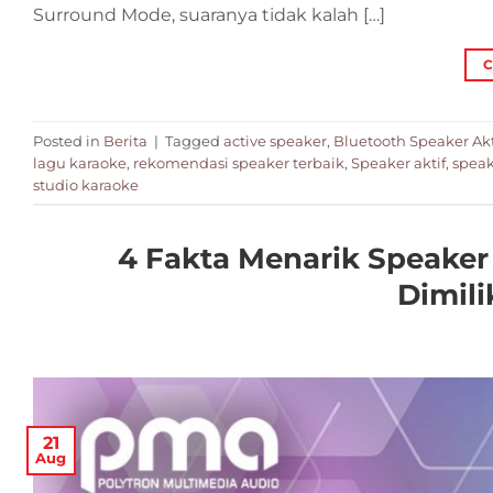
Surround Mode, suaranya tidak kalah […]
C
Posted in
Berita
|
Tagged
active speaker
,
Bluetooth Speaker Akt
lagu karaoke
,
rekomendasi speaker terbaik
,
Speaker aktif
,
speak
studio karaoke
4 Fakta Menarik Speake
Dimili
21
Aug