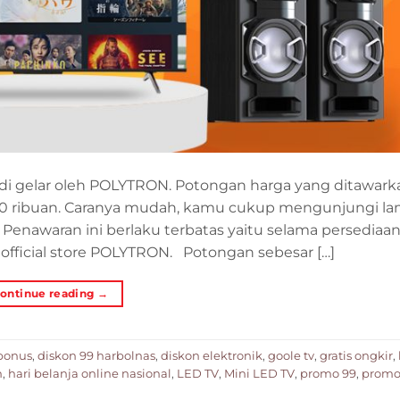
 di gelar oleh POLYTRON. Potongan harga yang ditawark
00 ribuan. Caranya mudah, kamu cukup mengunjungi l
 Penawaran ini berlaku terbatas yaitu selama persediaa
official store POLYTRON. Potongan sebesar […]
ontinue reading
→
bonus
,
diskon 99 harbolnas
,
diskon elektronik
,
goole tv
,
gratis ongkir
,
n
,
hari belanja online nasional
,
LED TV
,
Mini LED TV
,
promo 99
,
promo 