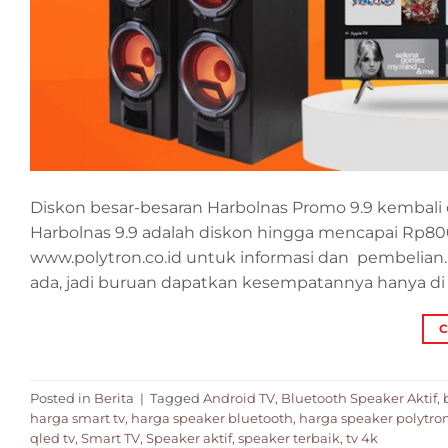
Diskon besar-besaran Harbolnas Promo 9.9 kembali
Harbolnas 9.9 adalah diskon hingga mencapai Rp8
www.polytron.co.id untuk informasi dan pembelian.
ada, jadi buruan dapatkan kesempatannya hanya di 
C
Posted in
Berita
|
Tagged
Android TV
,
Bluetooth Speaker Aktif
,
harga smart tv
,
harga speaker bluetooth
,
harga speaker polytro
qled tv
,
Smart TV
,
Speaker aktif
,
speaker terbaik
,
tv 4k