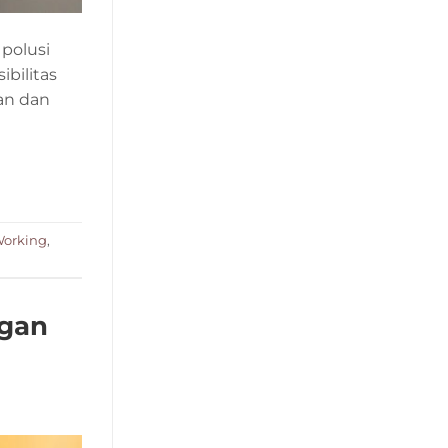
polusi
bilitas
an dan
Working
,
ngan