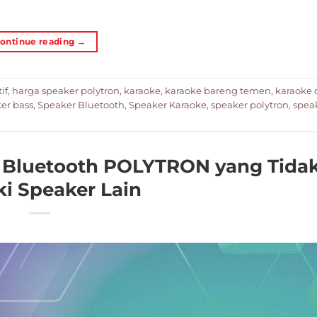
ontinue reading
→
if
,
harga speaker polytron
,
karaoke
,
karaoke bareng temen
,
karaoke 
er bass
,
Speaker Bluetooth
,
Speaker Karaoke
,
speaker polytron
,
speak
r Bluetooth POLYTRON yang Tida
ki Speaker Lain