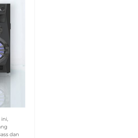
ni,
ang
Bass dan