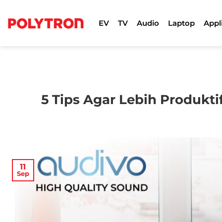
Skip
to
EV
TV
Audio
Laptop
Appl
content
5 Tips Agar Lebih Produkti
11
Sep