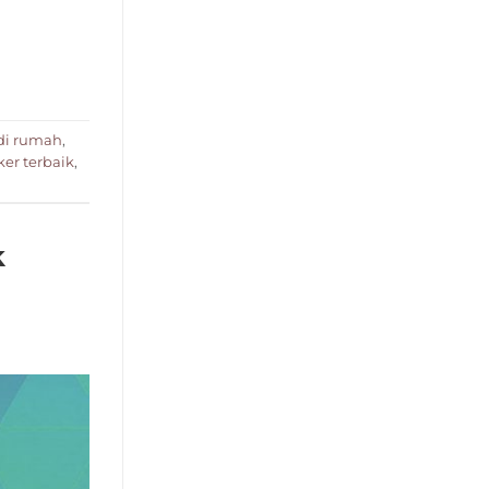
di rumah
,
er terbaik
,
k