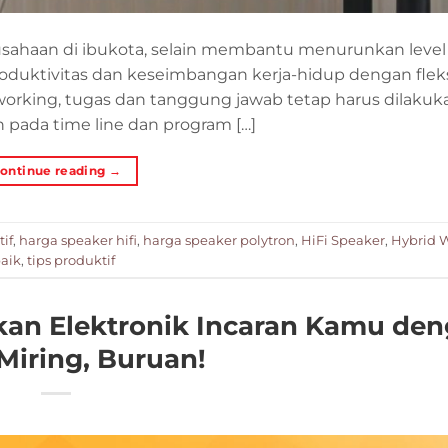
usahaan di ibukota, selain membantu menurunkan level 
oduktivitas dan keseimbangan kerja-hidup dengan fleksi
orking, tugas dan tanggung jawab tetap harus dilakuk
 pada time line dan program […]
ontinue reading
→
if
,
harga speaker hifi
,
harga speaker polytron
,
HiFi Speaker
,
Hybrid 
baik
,
tips produktif
kan Elektronik Incaran Kamu de
Miring, Buruan!