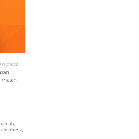
an pada
aman
n masih
hadiah
,
elektronik
,