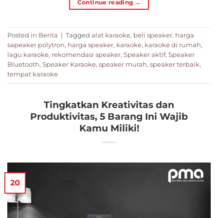
Continue reading
→
Posted in
Berita
|
Tagged
alat karaoke
,
beli speaker
,
harga
sapeaker polytron
,
harga speaker
,
karaoke
,
karaoke di rumah
,
lagu karaoke
,
rekomendasi speaker
,
Speaker aktif
,
Speaker
Bluetooth
,
Speaker Karaoke
,
speaker murah
,
speaker terbaik
,
tempat karaoke
Tingkatkan Kreativitas dan
Produktivitas, 5 Barang Ini Wajib
Kamu Miliki!
20