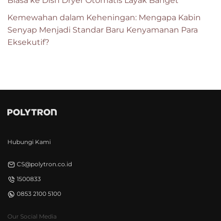
Biasa ke Dish Dryer Otomatis Layak Banget
Kemewahan dalam Keheningan: Mengapa Kabin
Senyap Menjadi Standar Baru Kenyamanan Para
Eksekutif?
Hubungi Kami
CS@polytron.co.id
1500833
0853 2100 5100
Our Social Media