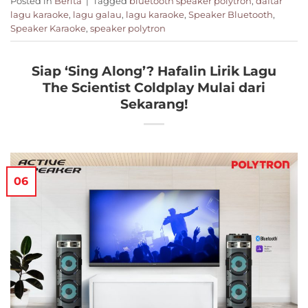
Posted in
Berita
|
Tagged
bluetooth speaker polytron
,
daftar
lagu karaoke
,
lagu galau
,
lagu karaoke
,
Speaker Bluetooth
,
Speaker Karaoke
,
speaker polytron
Siap ‘Sing Along’? Hafalin Lirik Lagu
The Scientist Coldplay Mulai dari
Sekarang!
06