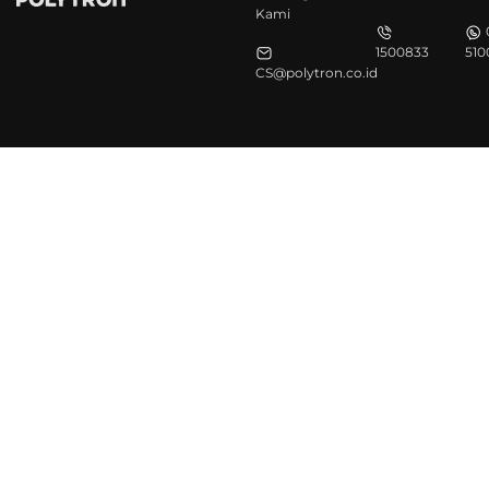
Kami
1500833
510
CS@polytron.co.id
©Polytron 2026. All Rights Reserved.