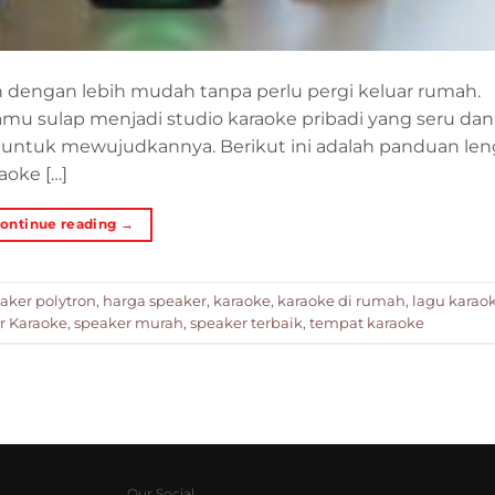
an dengan lebih mudah tanpa perlu pergi keluar rumah.
amu sulap menjadi studio karaoke pribadi yang seru da
untuk mewujudkannya. Berikut ini adalah panduan le
oke […]
ontinue reading
→
aker polytron
,
harga speaker
,
karaoke
,
karaoke di rumah
,
lagu karao
r Karaoke
,
speaker murah
,
speaker terbaik
,
tempat karaoke
Our Social