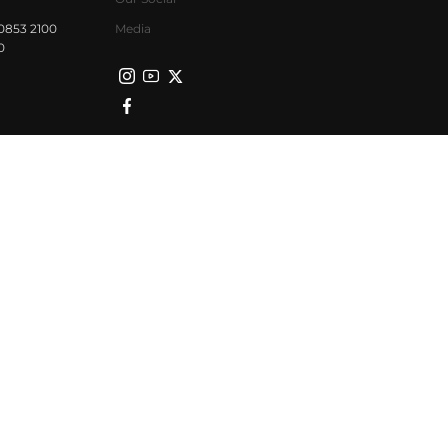
0853 2100
Media
0