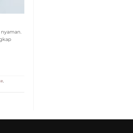
n nyaman.
ngkap
ke
,