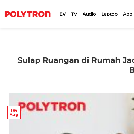
Skip
to
EV
TV
Audio
Laptop
Appl
content
Sulap Ruangan di Rumah Jadi
B
06
Aug