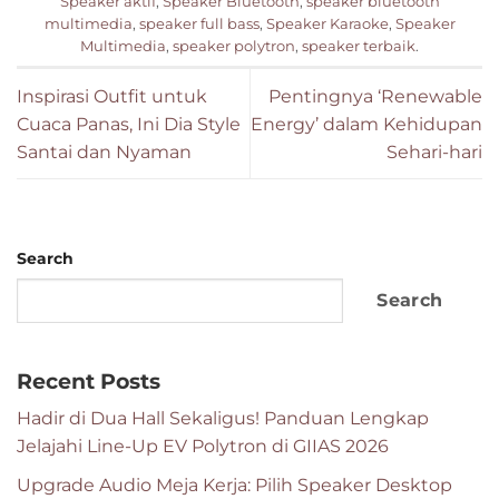
Speaker aktif
,
Speaker Bluetooth
,
speaker bluetooth
multimedia
,
speaker full bass
,
Speaker Karaoke
,
Speaker
Multimedia
,
speaker polytron
,
speaker terbaik
.
Inspirasi Outfit untuk
Pentingnya ‘Renewable
Cuaca Panas, Ini Dia Style
Energy’ dalam Kehidupan
Santai dan Nyaman
Sehari-hari
Search
Search
Recent Posts
Hadir di Dua Hall Sekaligus! Panduan Lengkap
Jelajahi Line-Up EV Polytron di GIIAS 2026
Upgrade Audio Meja Kerja: Pilih Speaker Desktop