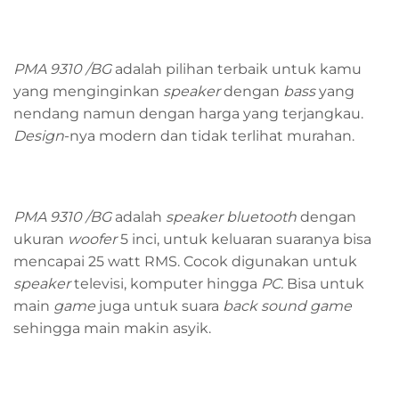
PMA 9310 /BG
adalah pilihan terbaik untuk kamu
yang menginginkan
speaker
dengan
bass
yang
nendang namun dengan harga yang terjangkau.
Design
-nya modern dan tidak terlihat murahan.
PMA 9310 /BG
adalah
speaker
bluetooth
dengan
ukuran
woofer
5 inci, untuk keluaran suaranya bisa
mencapai 25 watt RMS. Cocok digunakan untuk
speaker
televisi, komputer hingga
PC.
Bisa untuk
main
game
juga untuk suara
back sound game
sehingga main makin asyik.