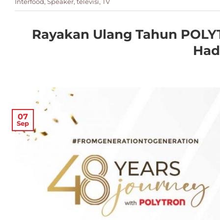
Interfood
,
Speaker
,
televisi
,
TV
Rayakan Ulang Tahun POLY
Had
07
Sep