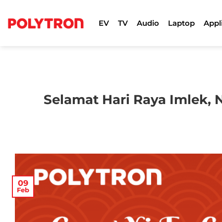
Skip
to
EV
TV
Audio
Laptop
Appl
content
Selamat Hari Raya Imlek,
09
Feb