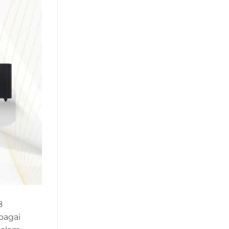
8
bagai