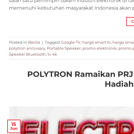
salah satu pemimpin dalam industri elektronik di 
memenuhi kebutuhan masyarakat Indonesia akan per
C
Posted in
Berita
|
Tagged
Google TV
,
harga smart tv
,
harga smart
polytron annivsary
,
Portable Speaker
,
promo elektronik
,
promo p
Speaker Bluetooth
,
tv 4k
POLYTRON Ramaikan PRJ 
Hadiah
15
Jun