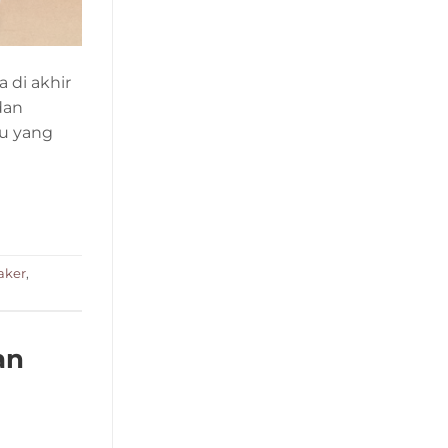
 di akhir
dan
yu yang
aker
,
an