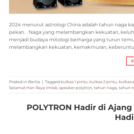
2024 menurut astrologi China adalah tahun naga kayu
pekan. Naga yang melambangkan kekuatan, keluhur
menjadi budaya mitologi berharga yang turun tem
melambangkan kekuatan, kemakmuran, keberuntun
C
Posted in
Berita
|
Tagged
kulkas 1 pintu
,
kulkas 2 pintu
,
kulkas 
Selamat Hari Raya Imlek
,
speaker polytron
,
tahun naga
,
tahun 
POLYTRON Hadir di Ajang 
Hadi