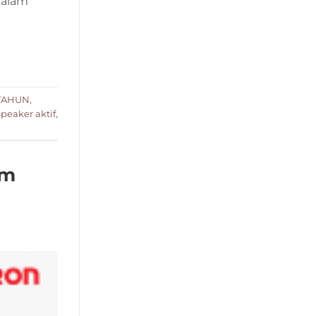
dalam
TAHUN
,
peaker aktif
,
am