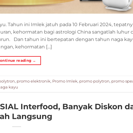
. Tahun ini Imlek jatuh pada 10 Februari 2024, tepatnya
an, kehormatan bagi astrologi China sangatlah luhur 
urun. Dan tahun ini bertepatan dengan tahun naga ka
gan, kehormatan […]
ontinue reading
→
polytron
,
promo elektronik
,
Promo Imlek
,
promo polytron
,
promo spe
naga kayu
SIAL Interfood, Banyak Diskon d
ah Langsung