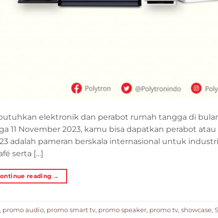
hkan elektronik dan perabot rumah tangga di bulan 
ga 11 November 2023, kamu bisa dapatkan perabot atau 
3 adalah pameran berskala internasional untuk industr
fé serta […]
ontinue reading
→
,
promo audio
,
promo smart tv
,
promo speaker
,
promo tv
,
showcase
,