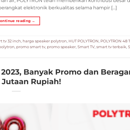
tanah air, POLYTRON telah memberikan kontribusi besar 
angkat elektronik berkualitas selama hampir […]
ontinue reading
→
 tv 32 inch
,
harga speaker polytron
,
HUT POLYTRON
,
POLYTRON 48 
olytron
,
promo smart tv
,
promo speaker
,
Smart TV
,
smart tv terbaik
,
S
2023, Banyak Promo dan Berag
 Jutaan Rupiah!