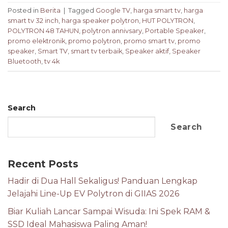
Posted in
Berita
|
Tagged
Google TV
,
harga smart tv
,
harga
smart tv 32 inch
,
harga speaker polytron
,
HUT POLYTRON
,
POLYTRON 48 TAHUN
,
polytron annivsary
,
Portable Speaker
,
promo elektronik
,
promo polytron
,
promo smart tv
,
promo
speaker
,
Smart TV
,
smart tv terbaik
,
Speaker aktif
,
Speaker
Bluetooth
,
tv 4k
Search
Search
Recent Posts
Hadir di Dua Hall Sekaligus! Panduan Lengkap
Jelajahi Line-Up EV Polytron di GIIAS 2026
Biar Kuliah Lancar Sampai Wisuda: Ini Spek RAM &
SSD Ideal Mahasiswa Paling Aman!