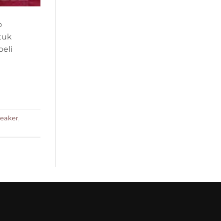
o
tuk
eli
peaker
,