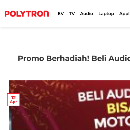
Skip
to
EV
TV
Audio
Laptop
Appl
content
Promo Berhadiah! Beli Audi
12
Apr