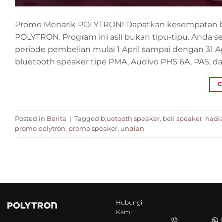
Promo Menarik POLYTRON! Dapatkan kesempatan baw
POLYTRON. Program ini asli bukan tipu-tipu. Anda 
periode pembelian mulai 1 April sampai dengan 31
bluetooth speaker tipe PMA, Audivo PHS 6A, PAS, dan
C
Posted in
Berita
|
Tagged
b;uetooth speaker
,
beli speaker
,
hadi
promo polytron
,
promo speaker
,
undian
Hubungi
Kami