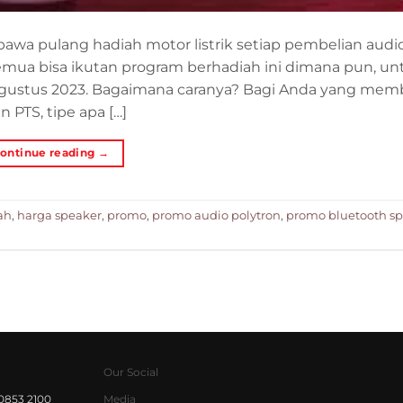
a pulang hadiah motor listrik setiap pembelian audi
semua bisa ikutan program berhadiah ini dimana pun, un
 Agustus 2023. Bagaimana caranya? Bagi Anda yang memb
 PTS, tipe apa […]
ontinue reading
→
ah
,
harga speaker
,
promo
,
promo audio polytron
,
promo bluetooth s
Our Social
0853 2100
Media