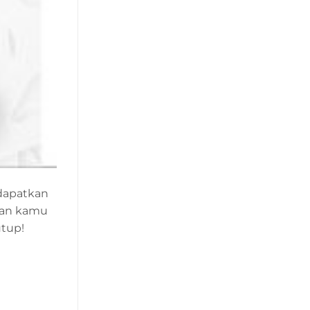
dapatkan
ikan kamu
utup!