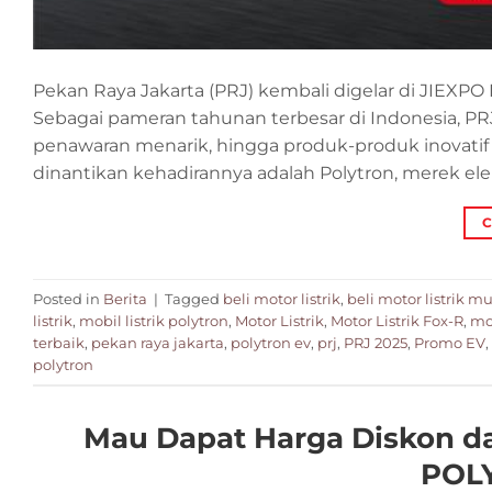
Pekan Raya Jakarta (PRJ) kembali digelar di JIEXPO K
Sebagai pameran tahunan terbesar di Indonesia, PR
penawaran menarik, hingga produk-produk inovatif da
dinantikan kehadirannya adalah Polytron, merek ele
C
Posted in
Berita
|
Tagged
beli motor listrik
,
beli motor listrik m
listrik
,
mobil listrik polytron
,
Motor Listrik
,
Motor Listrik Fox-R
,
mot
terbaik
,
pekan raya jakarta
,
polytron ev
,
prj
,
PRJ 2025
,
Promo EV
,
polytron
Mau Dapat Harga Diskon d
POLY