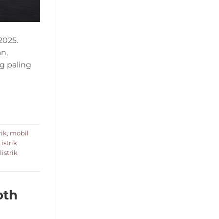
2025.
n,
g paling
rik
,
mobil
istrik
istrik
oth