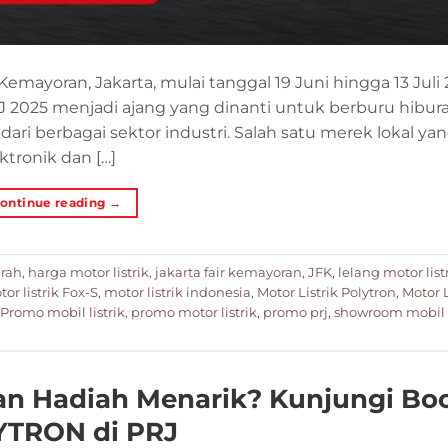
emayoran, Jakarta, mulai tanggal 19 Juni hingga 13 Juli 
J 2025 menjadi ajang yang dinanti untuk berburu hibura
ri berbagai sektor industri. Salah satu merek lokal yan
ktronik dan […]
ontinue reading
→
urah
,
harga motor listrik
,
jakarta fair kemayoran
,
JFK
,
lelang motor list
or listrik Fox-S
,
motor listrik indonesia
,
Motor Listrik Polytron
,
Motor L
Promo mobil listrik
,
promo motor listrik
,
promo prj
,
showroom mobil l
an Hadiah Menarik? Kunjungi Bo
TRON di PRJ