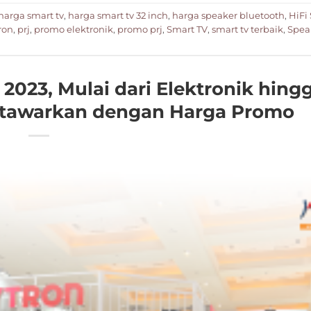
harga smart tv
,
harga smart tv 32 inch
,
harga speaker bluetooth
,
HiFi
ron
,
prj
,
promo elektronik
,
promo prj
,
Smart TV
,
smart tv terbaik
,
Spea
23, Mulai dari Elektronik hing
Ditawarkan dengan Harga Promo