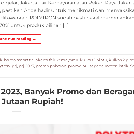
digelar, Jakarta Fair Kemayoran atau Pekan Raya Jakarta
ng, pastikan Anda hadir untuk menikmati dan menyaksik
 ditawarkan. POLYTRON sudah pasti bakal memeriahkan
70% untuk produk pilihan […]
ontinue reading
→
ik
,
harga smart tv
,
jakarta fair kemayoran
,
kulkas 1 pintu
,
kulkas 2 pin
ytron
,
prj
,
prj 2023
,
promo polytron
,
promo prj
,
sepeda motor listrik
,
S
2023, Banyak Promo dan Berag
 Jutaan Rupiah!