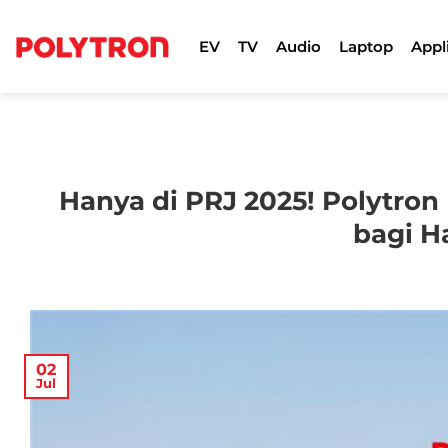
Skip
to
EV
TV
Audio
Laptop
Appl
content
Hanya di PRJ 2025! Polytron
bagi H
02
Jul