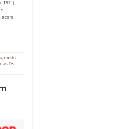
 (PRJ)
an
 acara
tu
,
mesin
mart TV
,
am