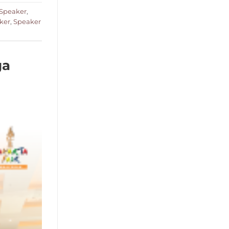
 Speaker
,
ker
,
Speaker
ga