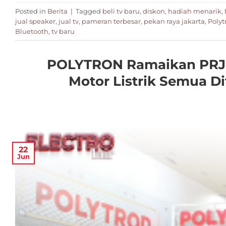
Posted in
Berita
|
Tagged
beli tv baru
,
diskon
,
hadiah menarik
,
jual speaker
,
jual tv
,
pameran terbesar
,
pekan raya jakarta
,
Polyt
Bluetooth
,
tv baru
POLYTRON Ramaikan PRJ 20
Motor Listrik Semua 
22
Jun