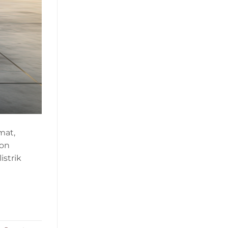
mat,
ron
istrik