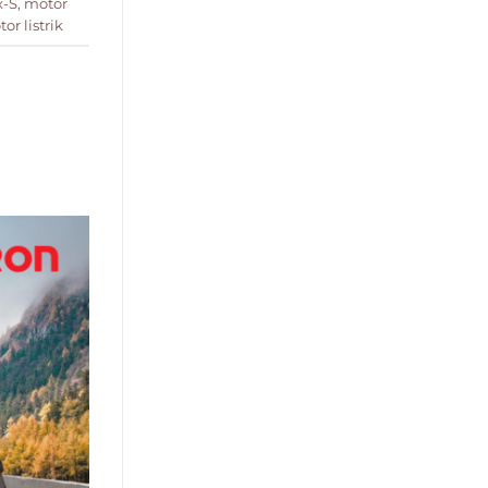
x-S
,
motor
or listrik