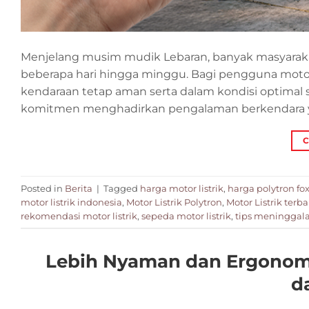
Menjelang musim mudik Lebaran, banyak masyarak
beberapa hari hingga minggu. Bagi pengguna motor l
kendaraan tetap aman serta dalam kondisi optimal s
komitmen menghadirkan pengalaman berkendara y
C
Posted in
Berita
|
Tagged
harga motor listrik
,
harga polytron fox
motor listrik indonesia
,
Motor Listrik Polytron
,
Motor Listrik terba
rekomendasi motor listrik
,
sepeda motor listrik
,
tips meninggalan
Lebih Nyaman dan Ergonomis
d