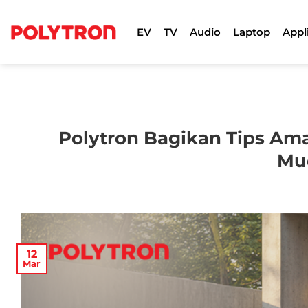
Skip
to
EV
TV
Audio
Laptop
Appl
content
Polytron Bagikan Tips Ama
Mu
12
Mar