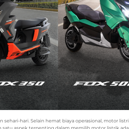
n sehari-hari. Selain hemat biaya operasional, motor listr
satu aspek terpenting dalam memilih motor listrik adal