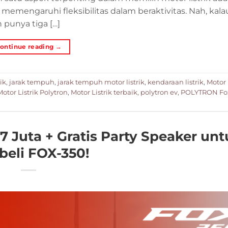
memengaruhi fleksibilitas dalam beraktivitas. Nah, kal
n punya tiga […]
ontinue reading
→
ik
,
jarak tempuh
,
jarak tempuh motor listrik
,
kendaraan listrik
,
Motor 
Motor Listrik Polytron
,
Motor Listrik terbaik
,
polytron ev
,
POLYTRON Fo
 Juta + Gratis Party Speaker unt
eli FOX-350!