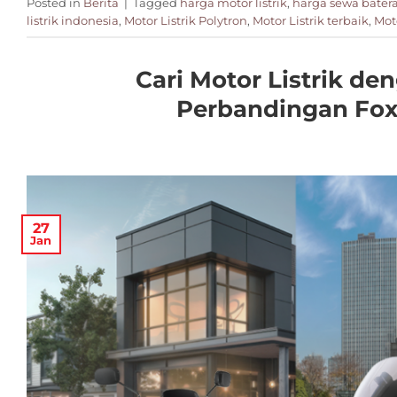
Posted in
Berita
|
Tagged
harga motor listrik
,
harga sewa batera
listrik indonesia
,
Motor Listrik Polytron
,
Motor Listrik terbaik
,
Moto
Cari Motor Listrik de
Perbandingan Fox-
27
Jan