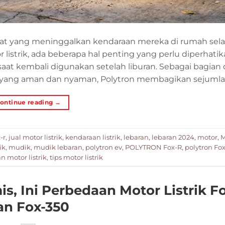
at yang meninggalkan kendaraan mereka di rumah sel
istrik, ada beberapa hal penting yang perlu diperhatik
aat kembali digunakan setelah liburan. Sebagai bagian 
ang aman dan nyaman, Polytron membagikan sejumlah
ontinue reading
→
-r
,
jual motor listrik
,
kendaraan listrik
,
lebaran
,
lebaran 2024
,
motor
,
M
ik
,
mudik
,
mudik lebaran
,
polytron ev
,
POLYTRON Fox-R
,
polytron Fo
 motor listrik
,
tips motor listrik
, Ini Perbedaan Motor Listrik F
an Fox-350