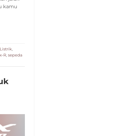
au kamu
Listrik
,
x-R
,
sepeda
uk