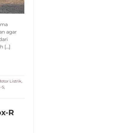
ama
an agar
dari
 […]
otor Listrik
,
x-S
,
ox-R