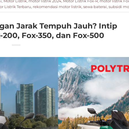
i
,
Motor Listrik
,
motor listrik 2024
,
Motor Listrik Fox-R
,
motor listrik Fo
r Listrik Terbaru
,
rekomendasi motor listrik
,
sewa baterai
,
subsidi mot
ngan Jarak Tempuh Jauh? Intip
200, Fox-350, dan Fox-500