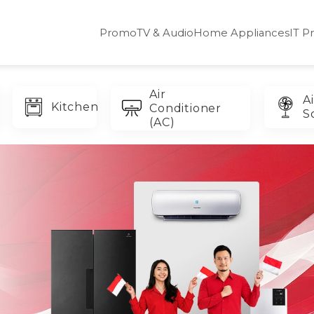
Promo
TV & Audio
Home Appliances
IT P
Air
Ai
Kitchen
Conditioner
S
(AC)