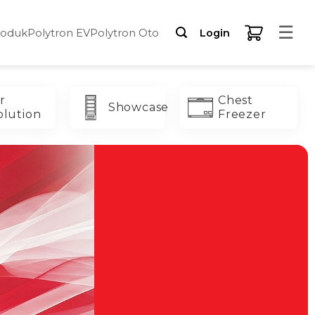
☰
roduk
Polytron EV
Polytron Oto
Login
r
Chest
Showcase
olution
Freezer