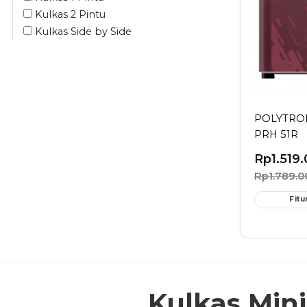
Kulkas 2 Pintu
Kulkas Side by Side
POLYTRON 
PRH 51R
Rp
1.519
Rp
1.789.0
Fitu
Kulkas Min