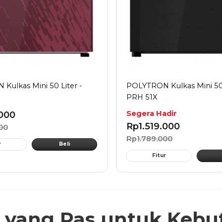
Kulkas Mini 50 Liter -
POLYTRON Kulkas Mini 50 
PRH 51X
Segera Hadir
.000
Rp
1.519.000
00
Rp
1.789.000
r
Beli
Fitur
i yang Pas
untuk Kebu