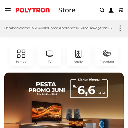
Skip
to
content
Beranda
Promo
TV & Audio
Home Appliances
IT Produk
Polytron EV
Polytron
Semua
TV
Audio
Proyektor