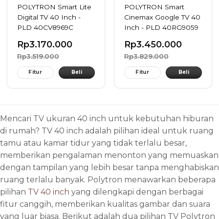
POLYTRON Smart Lite
POLYTRON Smart
Digital TV 40 Inch -
Cinemax Google TV 40
PLD 40CV8969C
Inch - PLD 40RG9059
Rp
3.170.000
Rp
3.450.000
Rp
3.519.000
Rp
3.829.000
Fitur
Beli
Fitur
Beli
Mencari TV ukuran 40 inch untuk kebutuhan hiburan
di rumah? TV 40 inch adalah pilihan ideal untuk ruang
tamu atau kamar tidur yang tidak terlalu besar,
memberikan pengalaman menonton yang memuaskan
dengan tampilan yang lebih besar tanpa menghabiskan
ruang terlalu banyak. Polytron menawarkan beberapa
pilihan
TV 40 inch
yang dilengkapi dengan berbagai
fitur canggih, memberikan kualitas gambar dan suara
yang luar biasa. Berikut adalah dua pilihan TV Polytron