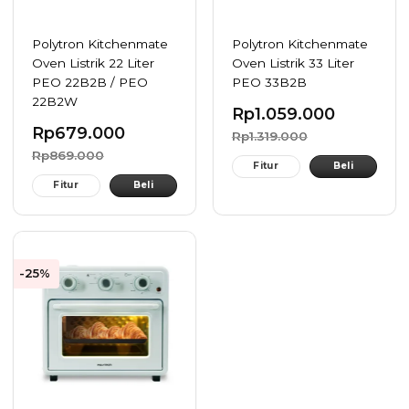
Polytron Kitchenmate
Polytron Kitchenmate
Oven Listrik 22 Liter
Oven Listrik 33 Liter
PEO 22B2B / PEO
PEO 33B2B
22B2W
Rp
1.059.000
Rp
679.000
Rp
1.319.000
Rp
869.000
Fitur
Beli
Fitur
Beli
-25%