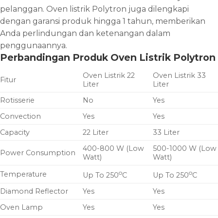
pelanggan. Oven listrik Polytron juga dilengkapi
dengan garansi produk hingga 1 tahun, memberikan
Anda perlindungan dan ketenangan dalam
penggunaannya.
Perbandingan Produk Oven Listrik Polytron
Oven Listrik 22
Oven Listrik 33
Fitur
Liter
Liter
Rotisserie
No
Yes
Convection
Yes
Yes
Capacity
22 Liter
33 Liter
400-800 W (Low
500-1000 W (Low
Power Consumption
Watt)
Watt)
o
o
Temperature
Up To 250
C
Up To 250
C
Diamond Reflector
Yes
Yes
Oven Lamp
Yes
Yes