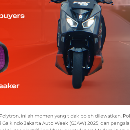
olytron, inilah momen yang tidak boleh dilewatkan. Po
i Gaikindo Jakarta Auto Week (GJAW) 2025, dan penga