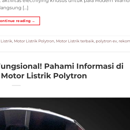
 aktivitas electrifying khusus untuk para Modern Warrio
langsung […]
ontinue reading
→
Listrik
,
Motor Listrik Polytron
,
Motor Listrik terbaik
,
polytron ev
,
reko
Fungsional! Pahami Informasi di
otor Listrik Polytron