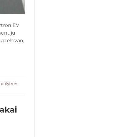
lytron EV
menuju
g relevan,
 polytron
,
Pakai