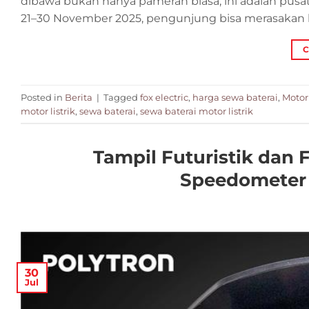
dibawa bukan hanya pameran biasa, ini adalah pusat
21–30 November 2025, pengunjung bisa merasakan 
C
Posted in
Berita
|
Tagged
fox electric
,
harga sewa baterai
,
Motor 
motor listrik
,
sewa baterai
,
sewa baterai motor listrik
Tampil Futuristik dan 
Speedometer M
30
Jul