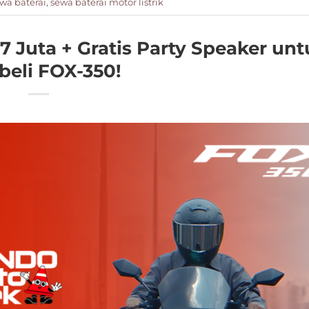
wa baterai
,
sewa baterai motor listrik
 Juta + Gratis Party Speaker unt
eli FOX-350!