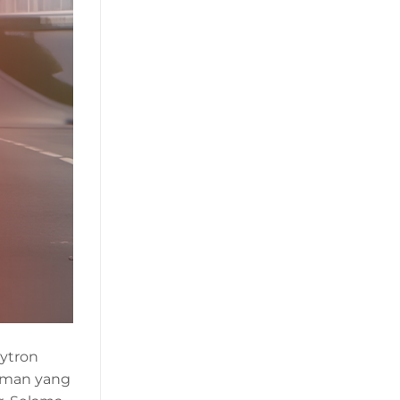
lytron
laman yang