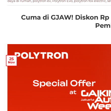
daya di rumah
,
polytron ev
,
Polytron Evo
,
polytron fox electric
,
se
Cuma di GJAW! Diskon Rp 7
Pemb
25
Nov