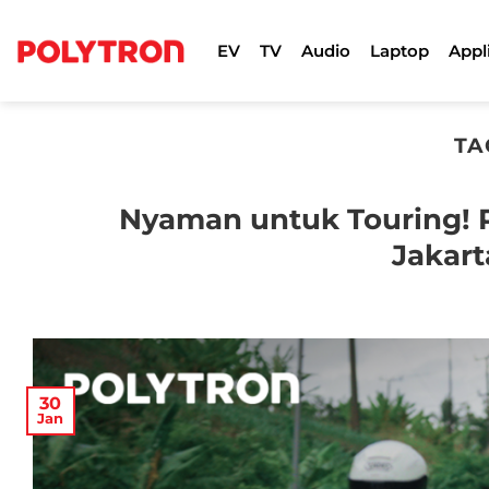
Skip
to
EV
TV
Audio
Laptop
Appl
content
TA
Nyaman untuk Touring! 
Jakar
30
Jan