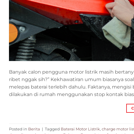
Banyak calon pengguna motor listrik masih bertanya-t
ribet nggak sih?” Kekhawatiran umum biasanya soal b
melepas baterai terlebih dahulu. Faktanya, mengisi b
dilakukan di rumah menggunakan stop kontak biasa
C
Posted in
Berita
|
Tagged
Baterai Motor Listrik
,
charge motor lis