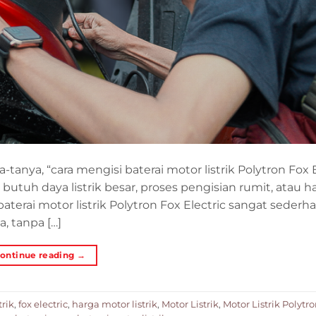
anya, “cara mengisi baterai motor listrik Polytron Fox E
utuh daya listrik besar, proses pengisian rumit, atau h
aterai motor listrik Polytron Fox Electric sangat sederha
, tanpa […]
ontinue reading
→
trik
,
fox electric
,
harga motor listrik
,
Motor Listrik
,
Motor Listrik Polytr