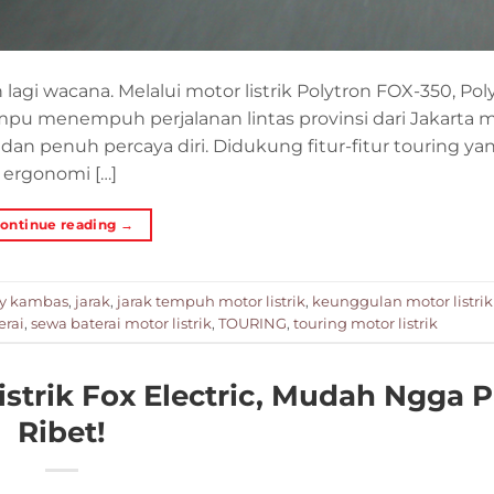
 lagi wacana. Melalui motor listrik Polytron FOX-350, Po
pu menempuh perjalanan lintas provinsi dari Jakarta 
n penuh percaya diri. Didukung fitur-fitur touring yan
 ergonomi […]
ontinue reading
→
ay kambas
,
jarak
,
jarak tempuh motor listrik
,
keunggulan motor listrik
erai
,
sewa baterai motor listrik
,
TOURING
,
touring motor listrik
istrik Fox Electric, Mudah Ngga 
Ribet!