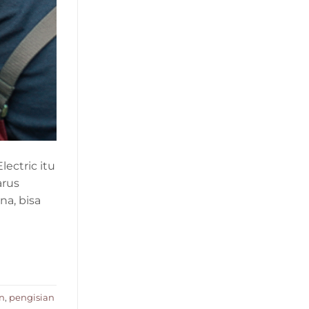
lectric itu
arus
na, bisa
on
,
pengisian