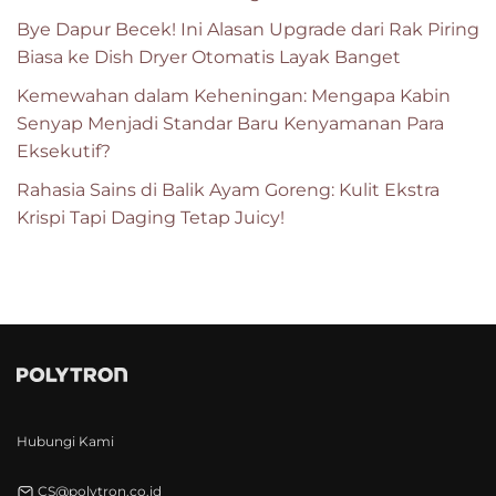
Bye Dapur Becek! Ini Alasan Upgrade dari Rak Piring
Biasa ke Dish Dryer Otomatis Layak Banget
Kemewahan dalam Keheningan: Mengapa Kabin
Senyap Menjadi Standar Baru Kenyamanan Para
Eksekutif?
Rahasia Sains di Balik Ayam Goreng: Kulit Ekstra
Krispi Tapi Daging Tetap Juicy!
Hubungi Kami
CS@polytron.co.id