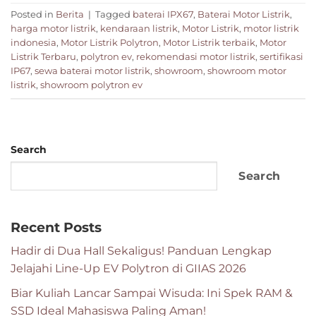
Posted in
Berita
|
Tagged
baterai IPX67
,
Baterai Motor Listrik
,
harga motor listrik
,
kendaraan listrik
,
Motor Listrik
,
motor listrik
indonesia
,
Motor Listrik Polytron
,
Motor Listrik terbaik
,
Motor
Listrik Terbaru
,
polytron ev
,
rekomendasi motor listrik
,
sertifikasi
IP67
,
sewa baterai motor listrik
,
showroom
,
showroom motor
listrik
,
showroom polytron ev
Search
Search
Recent Posts
Hadir di Dua Hall Sekaligus! Panduan Lengkap
Jelajahi Line-Up EV Polytron di GIIAS 2026
Biar Kuliah Lancar Sampai Wisuda: Ini Spek RAM &
SSD Ideal Mahasiswa Paling Aman!