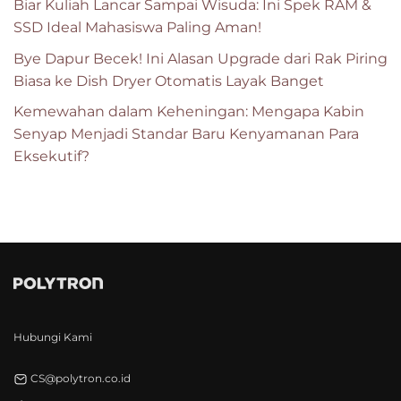
Biar Kuliah Lancar Sampai Wisuda: Ini Spek RAM &
SSD Ideal Mahasiswa Paling Aman!
Bye Dapur Becek! Ini Alasan Upgrade dari Rak Piring
Biasa ke Dish Dryer Otomatis Layak Banget
Kemewahan dalam Keheningan: Mengapa Kabin
Senyap Menjadi Standar Baru Kenyamanan Para
Eksekutif?
Hubungi Kami
CS@polytron.co.id