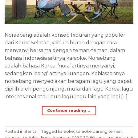
Noraebang adalah konsep hiburan yang populer
dari Korea Selatan, yaitu hiburan dengan cara
menyanyi bersama dengan teman-teman, dalam
bahasa Indonesia artinya karaoke. Noraebang
adalah bahasa Korea, ‘nora’ artinya menyanyi,
sedangkan ‘bang’ artinya ruangan. Kebiasaannya
noraebang menyediakan beragam lagu yang dapat
dipilih oleh pengunjung, mulai dari lagu Korea, lagu
internasional atau pun lagu-lagu lain yang lagi […]
Continue reading
→
Posted in
Berita
|
Tagged
karaoke
,
karaoke bareng teman
,
karaoke terdekat
,
kpop
,
kpopers
,
PASPRO F6 series
,
penggemar