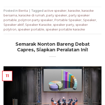
Posted in
Berita
|
Tagged
active speaker
,
karaoke
,
karaoke
bersama
,
karaoke di rumah
,
party speaker
,
party speaker
portable
,
polytron party speaker
,
Portable Speaker
,
Speaker
,
Speaker aktif
,
Speaker Karaoke
,
speaker party
,
speaker
polytron
,
speaker portable
,
speaker portable karaoke
Semarak Nonton Bareng Debat
Capres, Siapkan Peralatan Ini!
11