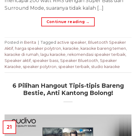
mencapai 200 watt RMS dengan Super Bass dan
Surround Mode, suaranya tidak kalah […]
Continue reading
→
Posted in
Berita
|
Tagged
active speaker
,
Bluetooth Speaker
Aktif
,
harga speaker polytron
,
karaoke
,
karaoke bareng temen
,
karaoke di rumah
,
lagu karaoke
,
rekomendasi speaker terbaik
,
Speaker aktif
,
speaker bass
,
Speaker Bluetooth
,
Speaker
Karaoke
,
speaker polytron
,
speaker terbaik
,
studio karaoke
6 Pilihan Hangout Tipis-tipis Bareng
Bestie, Anti Kantong Bolong!
21