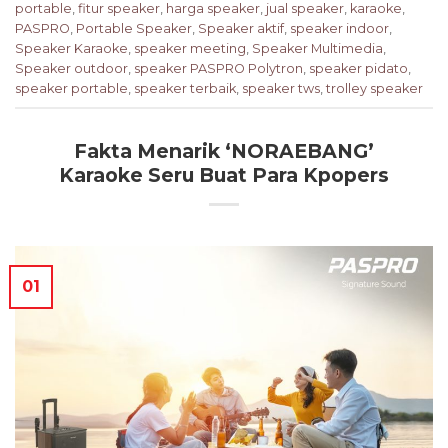
portable
,
fitur speaker
,
harga speaker
,
jual speaker
,
karaoke
,
PASPRO
,
Portable Speaker
,
Speaker aktif
,
speaker indoor
,
Speaker Karaoke
,
speaker meeting
,
Speaker Multimedia
,
Speaker outdoor
,
speaker PASPRO Polytron
,
speaker pidato
,
speaker portable
,
speaker terbaik
,
speaker tws
,
trolley speaker
Fakta Menarik ‘NORAEBANG’
Karaoke Seru Buat Para Kpopers
01