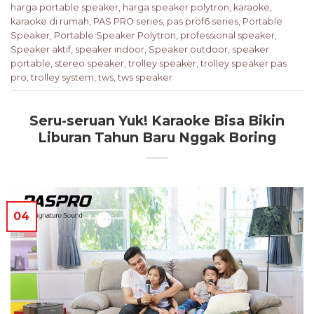
harga portable speaker
,
harga speaker polytron
,
karaoke
,
karaoke di rumah
,
PAS PRO series
,
pas prof6 series
,
Portable
Speaker
,
Portable Speaker Polytron
,
professional speaker
,
Speaker aktif
,
speaker indoor
,
Speaker outdoor
,
speaker
portable
,
stereo speaker
,
trolley speaker
,
trolley speaker pas
pro
,
trolley system
,
tws
,
tws speaker
Seru-seruan Yuk! Karaoke Bisa Bikin
Liburan Tahun Baru Nggak Boring
04