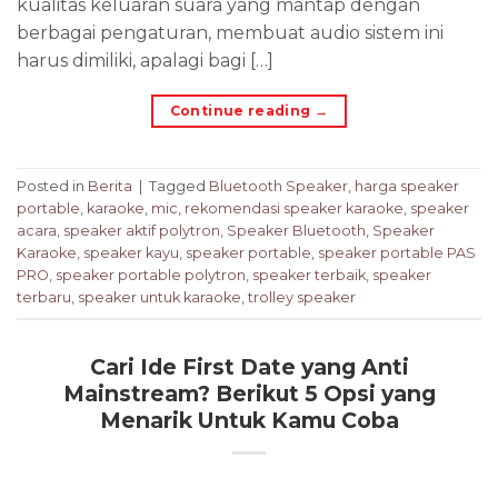
kualitas keluaran suara yang mantap dengan
berbagai pengaturan, membuat audio sistem ini
harus dimiliki, apalagi bagi […]
Continue reading
→
Posted in
Berita
|
Tagged
Bluetooth Speaker
,
harga speaker
portable
,
karaoke
,
mic
,
rekomendasi speaker karaoke
,
speaker
acara
,
speaker aktif polytron
,
Speaker Bluetooth
,
Speaker
Karaoke
,
speaker kayu
,
speaker portable
,
speaker portable PAS
PRO
,
speaker portable polytron
,
speaker terbaik
,
speaker
terbaru
,
speaker untuk karaoke
,
trolley speaker
Cari Ide First Date yang Anti
Mainstream? Berikut 5 Opsi yang
Menarik Untuk Kamu Coba