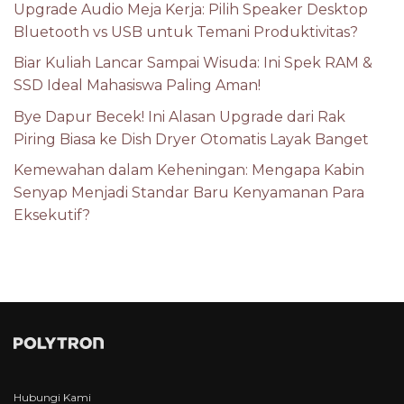
Upgrade Audio Meja Kerja: Pilih Speaker Desktop
Bluetooth vs USB untuk Temani Produktivitas?
Biar Kuliah Lancar Sampai Wisuda: Ini Spek RAM &
SSD Ideal Mahasiswa Paling Aman!
Bye Dapur Becek! Ini Alasan Upgrade dari Rak
Piring Biasa ke Dish Dryer Otomatis Layak Banget
Kemewahan dalam Keheningan: Mengapa Kabin
Senyap Menjadi Standar Baru Kenyamanan Para
Eksekutif?
Hubungi Kami