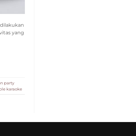
 dilakukan
vitas yang
on party
ble karaoke