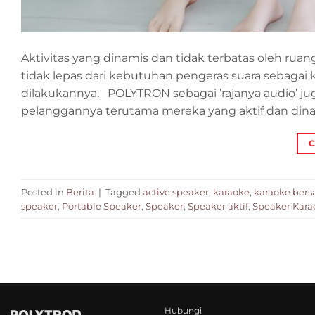
Aktivitas yang dinamis dan tidak terbatas oleh ruang
tidak lepas dari kebutuhan pengeras suara sebaga
dilakukannya. POLYTRON sebagai ’rajanya audio’ j
pelanggannya terutama mereka yang aktif dan dinam
C
Posted in
Berita
|
Tagged
active speaker
,
karaoke
,
karaoke ber
speaker
,
Portable Speaker
,
Speaker
,
Speaker aktif
,
Speaker Kara
Hubungi