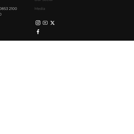
0853 2100
Media
0