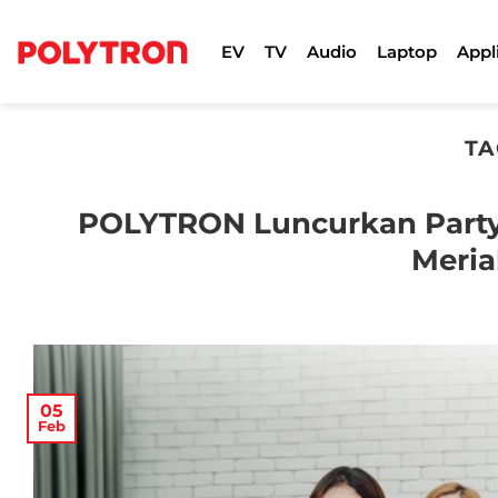
Skip
to
EV
TV
Audio
Laptop
Appl
content
TA
POLYTRON Luncurkan Party 
Meria
05
Feb