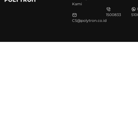
Kami
1500833
510
CS@polytron.co.id
©Polytron 2026. All Rights Reserved.