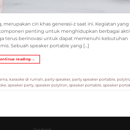
, merupakan ciri khas generasi-z saat ini. Kegiatan yang
i komponen penting untuk menghidupkan berbagai akti
uga terus berinovasi untuk dapat memenuhi kebutuhan
is. Sebuah speaker portable yang […]
ontinue reading
→
sama
,
karaoke di rumah
,
party speaker
,
party speaker portable
,
polytr
oke
,
speaker party
,
speaker polytron
,
speaker portable
,
speaker porta
Our Social