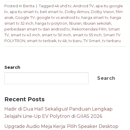
Posted in
Berita
|
Tagged
4k uhd tv
,
Android TV
,
apa itu google
tv
,
apa itu smart tv
,
beli smart tv
,
Dolby Atmos
,
Dolby Vision
,
film
anak
,
Google TV
,
google tv vs android tv
,
harga smart tv
,
harga
smart tv 32 inch
,
harga tv polytron
,
liburan
,
liburan sekolah
,
perbedaan smart tv dan android tv
,
Rekomendasi Film
,
Smart
TV
,
smart tv 43 inch
,
smart tv 50 inch
,
smart tv 55 inch
,
Smart TV
POLYTRON
,
smart tv terbaik
,
tv 4k
,
tv baru
,
TV Smart
,
tv terbaru
Search
Search
Recent Posts
Hadir di Dua Hall Sekaligus! Panduan Lengkap
Jelajahi Line-Up EV Polytron di GIIAS 2026
Upgrade Audio Meja Kerja: Pilih Speaker Desktop