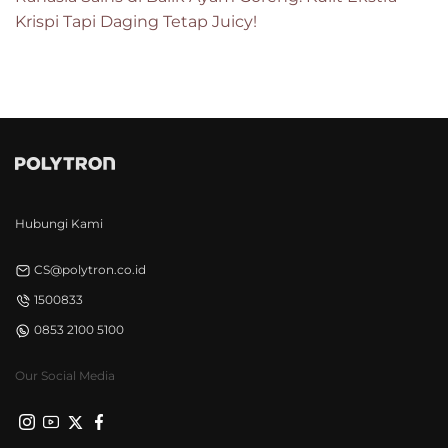
Krispi Tapi Daging Tetap Juicy!
Hubungi Kami
CS@polytron.co.id
1500833
0853 2100 5100
Our Social Media