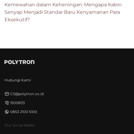
Kemewahan dalam Keheningan: Mengapa Kabin
Senyap Menjadi Standar Baru Kenyamanan Para
Eksekutif?
Hubungi Kami
CS@polytron.co.id
1500833
0853 2100 5100
Our Social Media