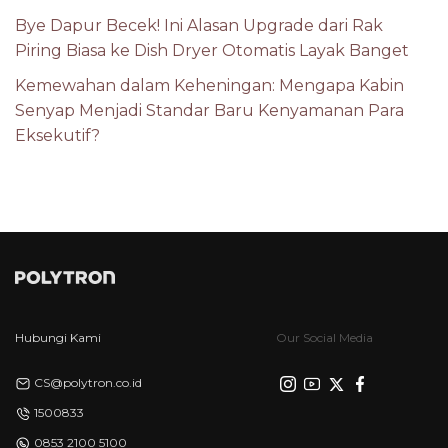
Bye Dapur Becek! Ini Alasan Upgrade dari Rak
Piring Biasa ke Dish Dryer Otomatis Layak Banget
Kemewahan dalam Keheningan: Mengapa Kabin
Senyap Menjadi Standar Baru Kenyamanan Para
Eksekutif?
Hubungi Kami
Our Social Media
CS@polytron.co.id
1500833
0853 2100 5100