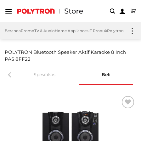
Skip
to
content
Beranda
Promo
TV & Audio
Home Appliances
IT Produk
Polytron EV
Polyt
POLYTRON Bluetooth Speaker Aktif Karaoke 8 Inch
PAS 8FF22
Spesifikasi
Beli