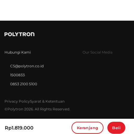
Hubungi Kami
Our Social Media
CS@polytron.co.id
1500833
0853 2100 5100
Privacy Policy
Syarat & Ketentuan
©Polytron 2026. All Rights Reserved.
Rp
1.819.000
Keranjang
Beli