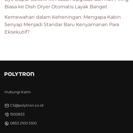
Biasa ke Dish Dryer Otomatis Layak Banget
Kemewahan dalam Keheningan: Mengapa Kabin
Senyap Menjadi Standar Baru Kenyamanan Para
Eksekutif?
Hubungi Kami
CS@polytron.co.id
1500833
0853 2100 5100