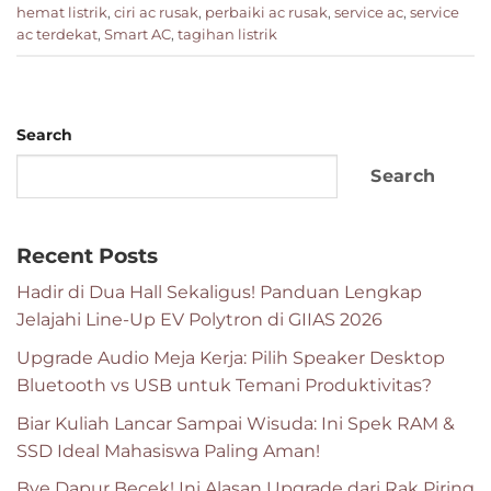
hemat listrik
,
ciri ac rusak
,
perbaiki ac rusak
,
service ac
,
service
ac terdekat
,
Smart AC
,
tagihan listrik
Search
Search
Recent Posts
Hadir di Dua Hall Sekaligus! Panduan Lengkap
Jelajahi Line-Up EV Polytron di GIIAS 2026
Upgrade Audio Meja Kerja: Pilih Speaker Desktop
Bluetooth vs USB untuk Temani Produktivitas?
Biar Kuliah Lancar Sampai Wisuda: Ini Spek RAM &
SSD Ideal Mahasiswa Paling Aman!
Bye Dapur Becek! Ini Alasan Upgrade dari Rak Piring