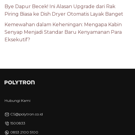
Bye Dapur Becek! Ini Alasan Upgrade dari Rak
Piring Biasa ke Dish Dryer Otomatis Layak Banget
Kemewahan dalam Keheningan: Mengapa Kabin
Senyap Menjadi Standar Baru Kenyamanan Para
Eksekutif?
Hubungi Kami
CS@polytron.co.id
1500833
0853 2100 5100