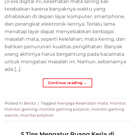
Di era digital ini, kesehatan mata sering kali
terabaikan karena banyaknya waktu yang
dihabiskan di depan layar komputer, smartphone,
dan perangkat elektronik lainnya. Terlalu lama
menatap layar dapat menyebabkan berbagai
masalah mata, seperti kelelahan, mata kering, dan
bahkan penurunan kualitas penglihatan. Banyak
orang akhirnya harus bergantung pada kacamata
untuk mengatasi masalah ini. Namun, sebenarnya
ada […]
Continue reading
→
Posted in
Berita
|
Tagged
menjaga kesehatan mata
,
monitor
,
monitor gaming
,
monitor gaming polytron
,
monitor gaming
warrior
,
monitor polytron
5 Tips Mengatur Ruang Kerja di