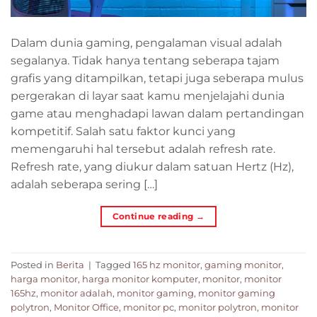
Dalam dunia gaming, pengalaman visual adalah
segalanya. Tidak hanya tentang seberapa tajam
grafis yang ditampilkan, tetapi juga seberapa mulus
pergerakan di layar saat kamu menjelajahi dunia
game atau menghadapi lawan dalam pertandingan
kompetitif. Salah satu faktor kunci yang
memengaruhi hal tersebut adalah refresh rate.
Refresh rate, yang diukur dalam satuan Hertz (Hz),
adalah seberapa sering […]
Continue reading
→
Posted in
Berita
|
Tagged
165 hz monitor
,
gaming monitor
,
harga monitor
,
harga monitor komputer
,
monitor
,
monitor
165hz
,
monitor adalah
,
monitor gaming
,
monitor gaming
polytron
,
Monitor Office
,
monitor pc
,
monitor polytron
,
monitor