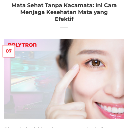
Mata Sehat Tanpa Kacamata: Ini Cara
Menjaga Kesehatan Mata yang
Efektif
07