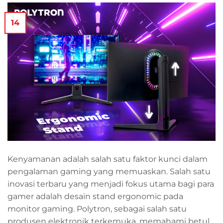
14
Kenyamanan adalah salah satu faktor kunci dalam
pengalaman gaming yang memuaskan. Salah satu
inovasi terbaru yang menjadi fokus utama bagi para
gamer adalah desain stand ergonomic pada
monitor gaming. Polytron, sebagai salah satu
produsen elektronik terkemuka, memahami betul