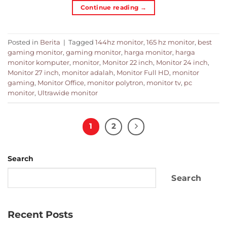
Continue reading
→
Posted in
Berita
|
Tagged
144hz monitor
,
165 hz monitor
,
best
gaming monitor
,
gaming monitor
,
harga monitor
,
harga
monitor komputer
,
monitor
,
Monitor 22 inch
,
Monitor 24 inch
,
Monitor 27 inch
,
monitor adalah
,
Monitor Full HD
,
monitor
gaming
,
Monitor Office
,
monitor polytron
,
monitor tv
,
pc
monitor
,
Ultrawide monitor
1
2
Search
Search
Recent Posts