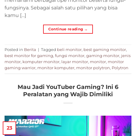
memahami berbagai tipe monitor beserta fungsi-
fungsinya. Sebagai salah satu pilihan yang bisa
kamu […]
Continue reading
→
Posted in
Berita
|
Tagged
beli monitor
,
best gaming monitor
,
best monitor for gaming
,
fungsi monitor
,
gaming monitor
,
jenis
monitor
,
komputer monitor
,
layar monitor
,
monitor
,
monitor
gaming warrior
,
monitor komputer
,
monitor polytron
,
Polytron
Mau Jadi YouTuber Gaming? Ini 6
Peralatan yang Wajib Dimiliki
23