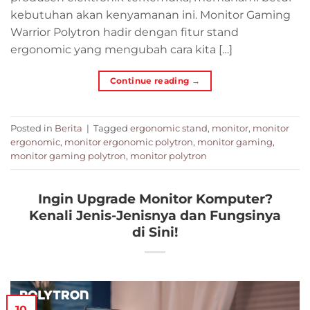
kebutuhan akan kenyamanan ini. Monitor Gaming
Warrior Polytron hadir dengan fitur stand
ergonomic yang mengubah cara kita […]
Continue reading
→
Posted in
Berita
|
Tagged
ergonomic stand
,
monitor
,
monitor
ergonomic
,
monitor ergonomic polytron
,
monitor gaming
,
monitor gaming polytron
,
monitor polytron
Ingin Upgrade Monitor Komputer?
Kenali Jenis-Jenisnya dan Fungsinya
di Sini!
10