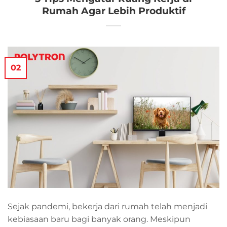
Rumah Agar Lebih Produktif
02
Sejak pandemi, bekerja dari rumah telah menjadi
kebiasaan baru bagi banyak orang. Meskipun