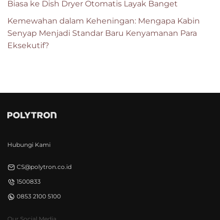
Biasa ke Dish Dryer Otomatis Layak Banget
Kemewahan dalam Keheningan: Mengapa Kabin
Senyap Menjadi Standar Baru Kenyamanan Para
Eksekutif?
Hubungi Kami
CS@polytron.co.id
1500833
0853 2100 5100
Our Social Media