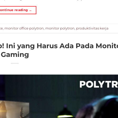
ontinue reading
→
ce
,
monitor office polytron
,
monitor polytron
,
produktivitas kerja
! Ini yang Harus Ada Pada Monit
Gaming