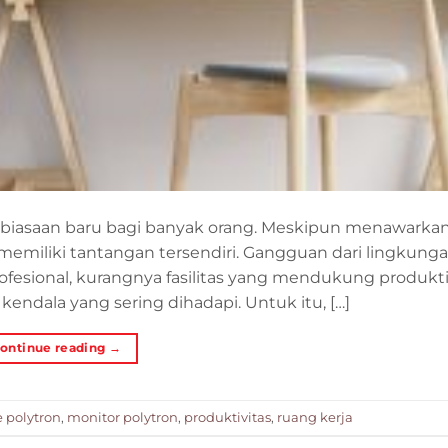
kebiasaan baru bagi banyak orang. Meskipun menawarka
ga memiliki tantangan tersendiri. Gangguan dari lingkung
fesional, kurangnya fasilitas yang mendukung produktiv
 kendala yang sering dihadapi. Untuk itu, […]
ontinue reading
→
e polytron
,
monitor polytron
,
produktivitas
,
ruang kerja