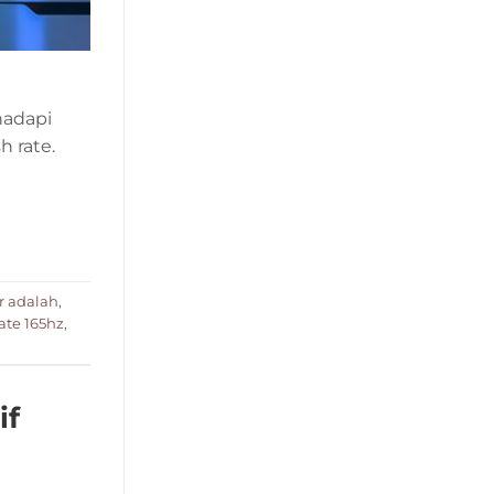
hadapi
h rate.
r adalah
,
rate 165hz
,
if