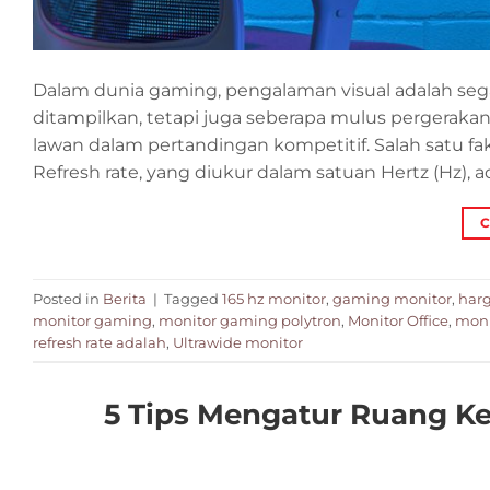
Dalam dunia gaming, pengalaman visual adalah sega
ditampilkan, tetapi juga seberapa mulus pergeraka
lawan dalam pertandingan kompetitif. Salah satu fa
Refresh rate, yang diukur dalam satuan Hertz (Hz), a
C
Posted in
Berita
|
Tagged
165 hz monitor
,
gaming monitor
,
har
monitor gaming
,
monitor gaming polytron
,
Monitor Office
,
moni
refresh rate adalah
,
Ultrawide monitor
5 Tips Mengatur Ruang Ke