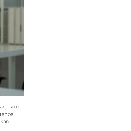
a justru
 tanpa
tkan