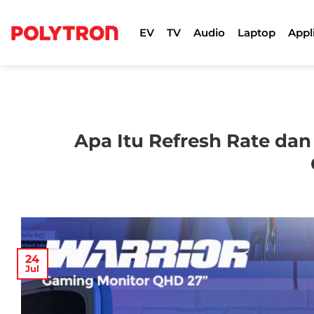
Skip
to
EV
TV
Audio
Laptop
Appl
content
Apa Itu Refresh Rate da
24
Jul