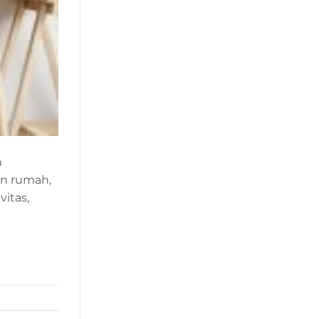
n
an rumah,
itas,