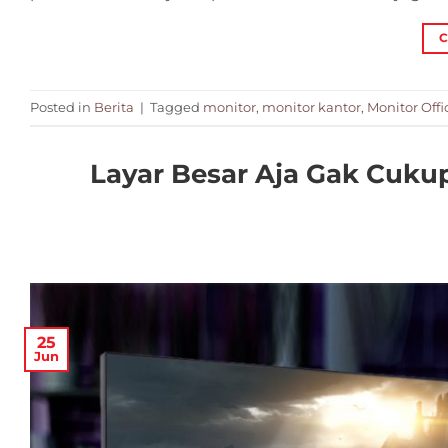
C
Posted in
Berita
|
Tagged
monitor
,
monitor kantor
,
Monitor Offi
Layar Besar Aja Gak Cukup
25
Jun