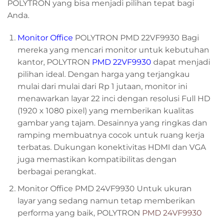
POLYTRON yang bisa menjadi pilihan tepat bagi
Anda.
Monitor Office
POLYTRON PMD 22VF9930 Bagi
mereka yang mencari monitor untuk kebutuhan
kantor, POLYTRON
PMD 22VF9930
dapat menjadi
pilihan ideal. Dengan harga yang terjangkau
mulai dari mulai dari Rp 1 jutaan, monitor ini
menawarkan layar 22 inci dengan resolusi Full HD
(1920 x 1080 pixel) yang memberikan kualitas
gambar yang tajam. Desainnya yang ringkas dan
ramping membuatnya cocok untuk ruang kerja
terbatas. Dukungan konektivitas HDMI dan VGA
juga memastikan kompatibilitas dengan
berbagai perangkat.
Monitor Office PMD 24VF9930 Untuk ukuran
layar yang sedang namun tetap memberikan
performa yang baik, POLYTRON
PMD 24VF9930