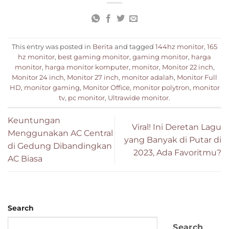
This entry was posted in
Berita
and tagged
144hz monitor
,
165
hz monitor
,
best gaming monitor
,
gaming monitor
,
harga
monitor
,
harga monitor komputer
,
monitor
,
Monitor 22 inch
,
Monitor 24 inch
,
Monitor 27 inch
,
monitor adalah
,
Monitor Full
HD
,
monitor gaming
,
Monitor Office
,
monitor polytron
,
monitor
tv
,
pc monitor
,
Ultrawide monitor
.
Keuntungan
Viral! Ini Deretan Lagu
Menggunakan AC Central
yang Banyak di Putar di
di Gedung Dibandingkan
2023, Ada Favoritmu?
AC Biasa
Search
Search