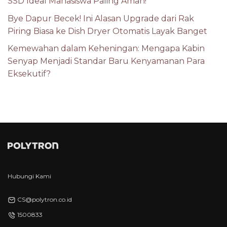
SSD Ideal Mahasiswa Paling Aman!
Bye Dapur Becek! Ini Alasan Upgrade dari Rak
Piring Biasa ke Dish Dryer Otomatis Layak Banget
Kemewahan dalam Keheningan: Mengapa Kabin
Senyap Menjadi Standar Baru Kenyamanan Para
Eksekutif?
Hubungi Kami
CS@polytron.co.id
1500833