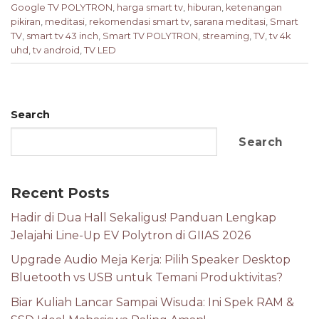
Google TV POLYTRON
,
harga smart tv
,
hiburan
,
ketenangan
pikiran
,
meditasi
,
rekomendasi smart tv
,
sarana meditasi
,
Smart
TV
,
smart tv 43 inch
,
Smart TV POLYTRON
,
streaming
,
TV
,
tv 4k
uhd
,
tv android
,
TV LED
Search
Search
Recent Posts
Hadir di Dua Hall Sekaligus! Panduan Lengkap
Jelajahi Line-Up EV Polytron di GIIAS 2026
Upgrade Audio Meja Kerja: Pilih Speaker Desktop
Bluetooth vs USB untuk Temani Produktivitas?
Biar Kuliah Lancar Sampai Wisuda: Ini Spek RAM &