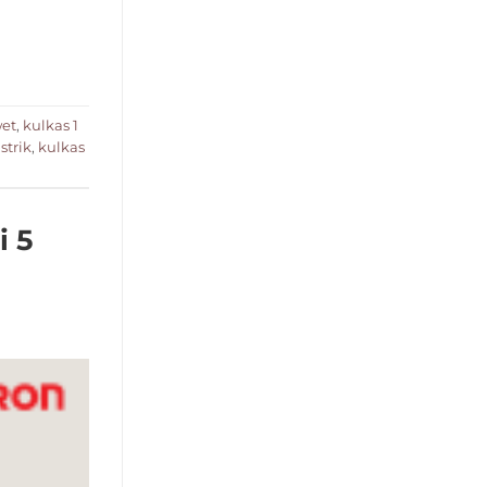
wet
,
kulkas 1
strik
,
kulkas
i 5