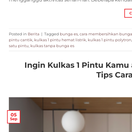
C
Posted in
Berita
|
Tagged
bunga es
,
cara membersihkan bunga
pintu cantik
,
kulkas 1 pintu hemat listrik
,
kulkas 1 pintu polytron
satu pintu
,
kulkas tanpa bunga es
Ingin Kulkas 1 Pintu Kamu 
Tips Car
05
Sep