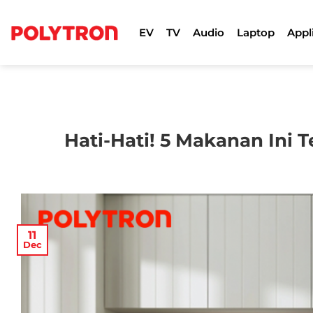
Skip
to
EV
TV
Audio
Laptop
Appl
content
Hati-Hati! 5 Makanan Ini 
11
Dec