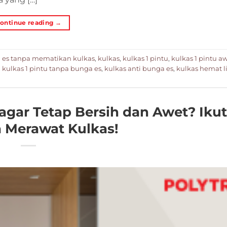
ontinue reading
→
 es tanpa mematikan kulkas
,
kulkas
,
kulkas 1 pintu
,
kulkas 1 pintu a
,
kulkas 1 pintu tanpa bunga es
,
kulkas anti bunga es
,
kulkas hemat li
agar Tetap Bersih dan Awet? Ikut
a Merawat Kulkas!