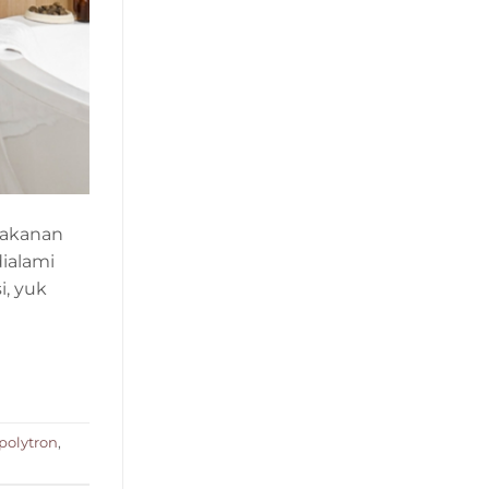
makanan
dialami
i, yuk
 polytron
,