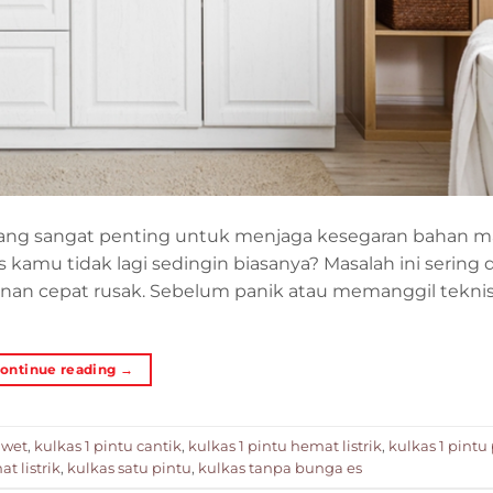
 yang sangat penting untuk menjaga kesegaran bahan 
kamu tidak lagi sedingin biasanya? Masalah ini sering 
nan cepat rusak. Sebelum panik atau memanggil teknis
ontinue reading
→
awet
,
kulkas 1 pintu cantik
,
kulkas 1 pintu hemat listrik
,
kulkas 1 pintu
t listrik
,
kulkas satu pintu
,
kulkas tanpa bunga es