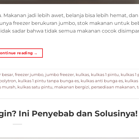
akanan jadi lebih awet, belanja bisa lebih hemat, da
u punya freezer berukuran jumbo, stok makanan untuk be
tidak sadar bahwa tidak semua makanan cocok disimpa
ontinue reading
→
r besar
,
freezer jumbo
,
jumbo freezer
,
kulkas
,
kulkas 1 pintu
,
kulkas 1
 polytron
,
kulkas 1 pintu tanpa bunga es
,
kulkas anti bunga es
,
kulkas
s murah
,
kulkas satu pintu
,
makanan bergizi
,
persediaan makanan
,
ngin? Ini Penyebab dan Solusinya!