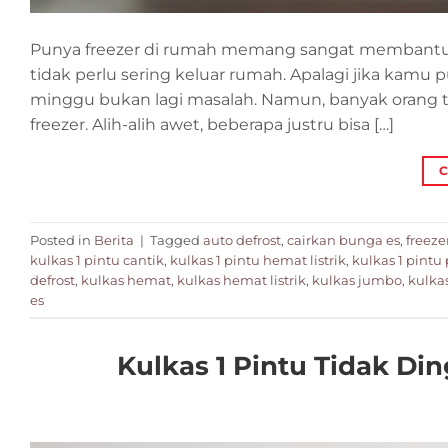
Punya freezer di rumah memang sangat membantu. M
tidak perlu sering keluar rumah. Apalagi jika kam
minggu bukan lagi masalah. Namun, banyak orang 
freezer. Alih-alih awet, beberapa justru bisa […]
C
Posted in
Berita
|
Tagged
auto defrost
,
cairkan bunga es
,
freeze
kulkas 1 pintu cantik
,
kulkas 1 pintu hemat listrik
,
kulkas 1 pintu
defrost
,
kulkas hemat
,
kulkas hemat listrik
,
kulkas jumbo
,
kulka
es
Kulkas 1 Pintu Tidak Di