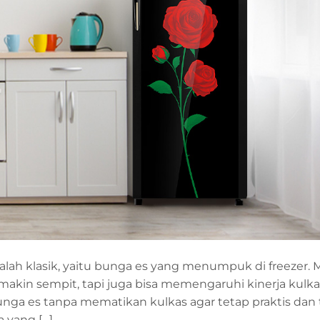
alah klasik, yaitu bunga es yang menumpuk di freezer. M
in sempit, tapi juga bisa memengaruhi kinerja kulkas
nga es tanpa mematikan kulkas agar tetap praktis dan 
 yang […]