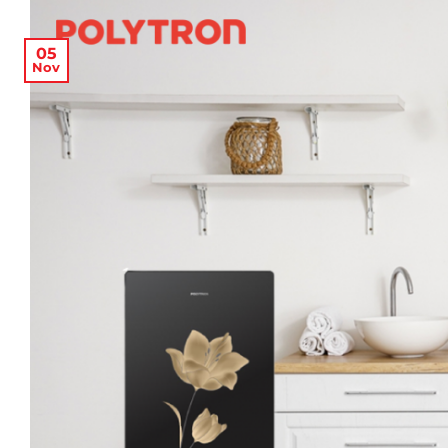
05
Nov