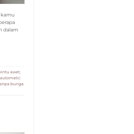
n kamu
berapa
n dalam
 pintu awet
,
 automatic
tanpa bunga