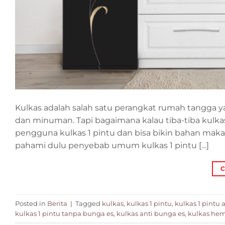
Kulkas adalah salah satu perangkat rumah tangga
dan minuman. Tapi bagaimana kalau tiba-tiba kulkas 
pengguna kulkas 1 pintu dan bisa bikin bahan maka
pahami dulu penyebab umum kulkas 1 pintu […]
C
Posted in
Berita
|
Tagged
kulkas
,
kulkas 1 pintu
,
kulkas 1 pintu 
kulkas 1 pintu tanpa bunga es
,
kulkas anti bunga es
,
kulkas hema